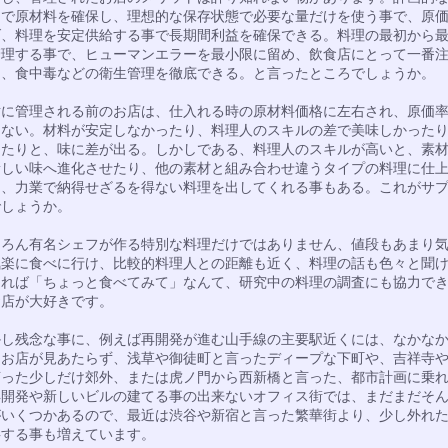
ーで原材料を確保し、理想的な保存状態で必要な量だけを使う事で、原
げ、料理を安定供給する事で長期間利益を確保できる。料理の最初から
管理する事で、ヒューマンエラーを最小限に留め、飲食店にとって一番
き、食中毒などの衛生管理を徹底できる。と言ったところでしょうか。
に管理される前のお店は、仕入れる時の原材料価格に左右され、原価
しない。材料が安定しなかったり、料理人のスキルの差で美味しかった
ったりと、味に差が出る。しかしである、料理人のスキルが高いと、素
新しい味へ進化させたり、他の素材と組み合わせ違うタイプの料理に仕
と、力業で納得せざるを得ない料理を出してくれる事もある。これがサ
でしょうか。
ろん有名シェフが作る特別な料理だけではありません、値段もあまり
気楽に食べに行け、比較的料理人との距離も近く、料理の話も色々と聞
よれば「ちょっと食べてみて」なんて、研究中の料理の調査にも協力で
お店が大好きです。
し残念な事に、例えば再開発が進む山手線の主要駅近くには、なかな
なお店が見あたらず、浅草や御徒町と言ったディープな下町や、吉祥寺
言った少しだけ郊外、または虎ノ門から西新橋と言った、都市計画に乗
再開発や新しいビルの建てる事の出来ないオフィス街では、まだまだそ
がいくつかあるので、最近は渋谷や新宿と言った繁華街より、少し外れ
事する事も増えています。