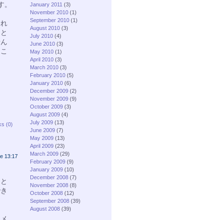
す。
January 2011
(3)
November 2010
(1)
September 2010
(1)
され
August 2010
(3)
りと
July 2010
(4)
せん
June 2010
(3)
そこ
May 2010
(1)
April 2010
(3)
March 2010
(3)
February 2010
(5)
January 2010
(6)
December 2009
(2)
November 2009
(9)
October 2009
(3)
August 2009
(4)
July 2009
(13)
ks (0)
June 2009
(7)
May 2009
(13)
April 2009
(23)
March 2009
(29)
e 13:17
February 2009
(9)
January 2009
(10)
December 2008
(7)
ると
November 2008
(8)
でき
October 2008
(12)
September 2008
(39)
August 2008
(39)
なメ