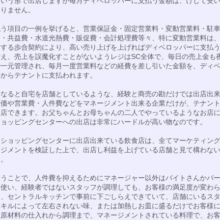
という形で出店しますが毎月ディベロッパーに支払う金額は、けして安
ありません。
う項目の一例を挙げると、営業保証金・固定営業料・変動営業料・駐
金・共益費・水道光熱費・販促費・会計処理費等々、特に変動営業料は
対する歩合契約により、高い売り上げを上げればディベロッパーに支払
増え、売上を誤魔化すことがないようレジはSC全体で、毎日の売上金も
で一元管理され、毎月一度営業料などの経費を差し引いた金額を、ディ
ーからテナントに支払われます。
なると自宅を店舗としているような、経験と商売の勘だけでは出店出
原価や営業費・人件費などをマネージメント出来る企業だけが、テナン
出店できます。お父ちゃんとお母ちゃんの二人でやっているようなお店
ショッピングセンターへの出店は非常にハードルが高い物なのです。
ショッピングセンターに出店出来ている飲食店は、全てマーケティン
ージメントを検証した上で、出店し利益を上げている店舗と見て構わな
う。
うことで、人件費を抑えるためにマネージャー以外はバイトさんかパ
を使い、経験者ではないスタッフが調理しても、お客様の満足度が変わ
う、セントラルキッチンで事前に下ごしらえできていて、店舗にいるス
スキルによって左右されない味、または加熱しお皿に盛るだけでお客様
、原材料の仕入れから調理まで、マネージメントされている料理で、お