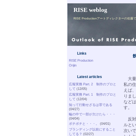
RISE weblog
RISE Productionアートディレク
Links
RISE Production
Orijin
Latest articles
大量
私の
広報実務 Part. 2 制作のプロと
して
(12/05)
えば
広報実務 Part. 1 制作のプロと
りま
して
(12/04)
など
知って行動せざるは罪である
す。
(04/27)
輪の中で一部が欠けたら・・・
(04/04)
反対
ボチボチと・・・。
(04/01)
ルと
ブランディング以前にすること
次い
してる？
(02/27)