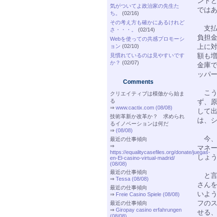
ント
気がついてよ政治家の先生た
では
ち。
(02/16)
その考え方も確かにあるけれど
支払
さ・・・。
(02/14)
負担
Webを使っての共感プロモーシ
上に
ョン
(02/10)
額も
見慣れているのは見やすいです
か？
(02/07)
金庫
ッパ
Comments
こう
クリエイティブは模倣から始ま
る
ず、
⇒
www.cactix.com (08/08)
して
技術革新か改革か？ 求められ
は、
るイノベーションは何だ
⇒
(08/08)
今、
最近の仕事傾向
⇒
マネ
https://equalitycasefiles.org/donate/juegas-
しょ
en-El-casino-virtual-madrid/
(08/08)
最近の仕事傾向
と言
⇒
Tessa (08/08)
さん
最近の仕事傾向
いよ
⇒
Freie Casino Spiele (08/08)
フの
最近の仕事傾向
⇒
Giropay casino erfahrungen
せる
(08/08)