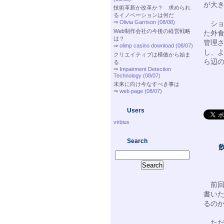
が大き
技術革新か改革か？ 求められ
るイノベーションは何だ
⇒
Olivia Garrison (08/08)
ショ
Web制作会社の今後の経営戦略
た外
は？
管理
⇒
olimp casino download (08/07)
し、
クリエイティブは模倣から始ま
ら辺
る
⇒
Impairment Detection
Technology (08/07)
未来に向け今なすべき事は
⇒
web page (08/07)
Users
virbius
Search
前回
書い
るの
ただ