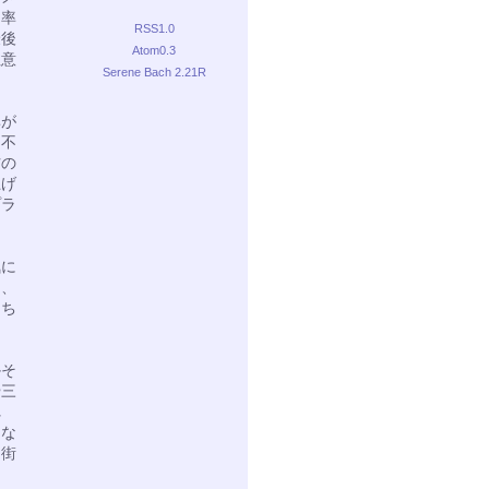
価率
RSS1.0
最後
Atom0.3
注意
Serene Bach 2.21R
率が
り不
材の
上げ
プラ
気に
け、
きち
かそ
や三
れ
んな
た街