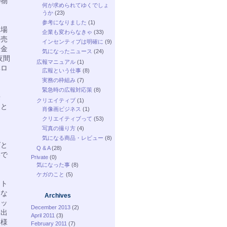
い物
何が求められてゆくでしょ
うか
(23)
参考になりました
(1)
車場
企業も変わらなきゃ
(33)
、売
インセンティブは明確に
(9)
う金
気になったニュース
(24)
夜間
広報マニュアル
(1)
ベロ
広報という仕事
(8)
実務の枠組み
(7)
緊急時の広報対応策
(8)
来
クリエイティブ
(1)
トと
肖像画ビジネス
(1)
に
クリエイティブって
(53)
写真の撮り方
(4)
気になる商品・レビュー
(8)
グと
Q & A
(28)
いで
Private
(0)
気になった事
(8)
ケガのこと
(5)
ート
らな
Archives
タッ
December 2013
(2)
に出
April 2011
(3)
客様
February 2011
(7)