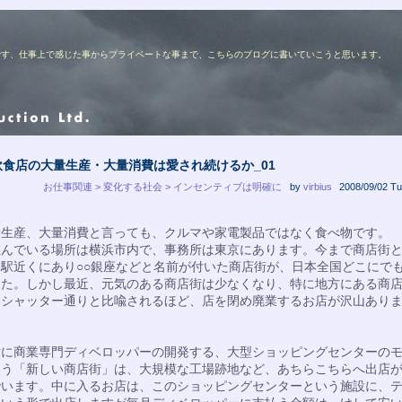
ターの佐藤です、仕事上で感じた事からプライベートな事まで、こちらのブログに書いていこうと思います。
飲食店の大量生産・大量消費は愛され続けるか_01
お仕事関連 > 変化する社会 > インセンティブは明確に
by
virbius
2008/09/02 Tu
生産、大量消費と言っても、クルマや家電製品ではなく食べ物です。
住んでいる場所は横浜市内で、事務所は東京にあります。今まで商店街
、駅近くにあり○○銀座などと名前が付いた商店街が、日本全国どこにで
した。しかし最近、元気のある商店街は少なくなり、特に地方にある商
はシャッター通りと比喩されるほど、店を閉め廃業するお店が沢山あり
に商業専門ディベロッパーの開発する、大型ショッピングセンターの
いう「新しい商店街」は、大規模な工場跡地など、あちらこちらへ出店
でいます。中に入るお店は、このショッピングセンターという施設に、