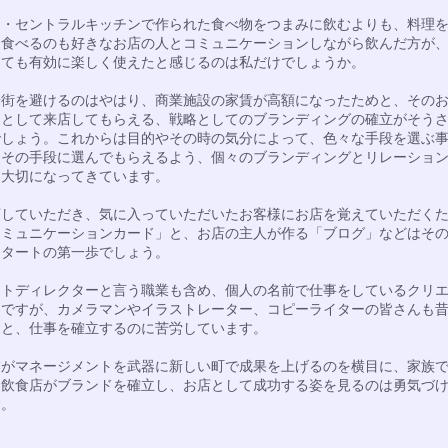
・セントラルキッチンで作られた食べ物をつまみに飲むよりも、料理
も食べるのも好きなお店の人とコミュニケーションしながら飲んだ方が
とても有効に楽しく使えたと感じるのは私だけでしょうか。
街を避けるのはやはり、商業施設の家賃が高額になったためと、その
的として来店してもらえる、戦略としてのブランディングの確立がそう
でしょう。これからは目的やその時の気分によって、色々な手段を選ぶ
、その手段に選んでもらえるよう、個々のブランディングとリレーショ
り大切になってきています。
していただき、気に入っていただいたお客様にお店を覚えていただく
コミュニケーションカード」と、お店の主人が作る「ブログ」などはそ
スタートの第一歩でしょう。
トディレクターと言う職業も含め、個人の名前で仕事をしているクリ
達ですが、カメラマンやイラストレーター、コピーライターの皆さんも
ると、仕事を確立するのに苦労しています。
がマネージメントを武器に新しい町で成果を上げるのを横目に、家族
る飲食店がブランドを確立し、お店として成功する姿を見るのは勇気づ
す。