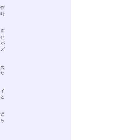
を作
、時
お店
させ
事が
ンズ
ため
のた
エイ
昔と
で運
けら