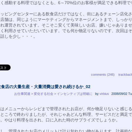
く感動する料理ではなくとも、6～70%位のお客様が満足できる料理で
ッピングセンターにある飲食店だけではなく、街にあるチェーン店化
食店舗は、同じようにマーケティングからマネージメントまで、しっか
され運営されています。そこそこ安くて美味しいお店、嫌いじゃありま
よく利用させていただいています。でも何か物足りないのです、次回は
の話しを少し・・・。
comments (246)
trackbac
飲食店の大量生産・大量消費は愛され続けるか_02
お仕事関連 > 変化する社会 > インセンティブは明確に
by
virbius
2008/09/02 Tu
はメニューからレシピまで管理されたお店が、何か物足りないと感じ
たところで終わりましたが、それじゃあどんな料理、サービスだと満足
か。やはり料理を出され、口に入れた時のサプライズでしょうか。
し、管理されたお店のメリットは計り知れない物があります。計画的