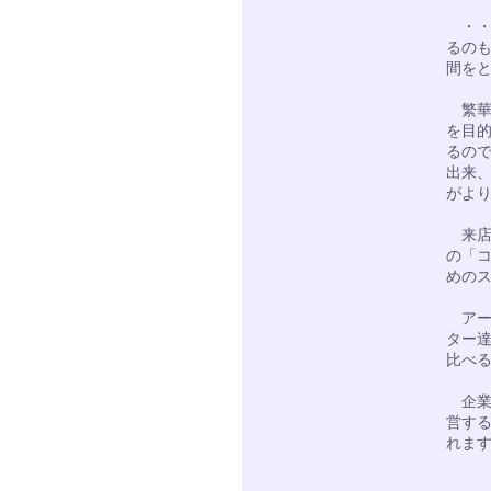
・・
るの
間を
繁華
を目
るの
出来
がよ
来店
の「
めの
アー
ター
比べ
企業
営す
れま