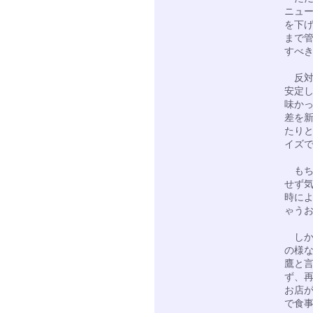
ニュ
を下
まで
すべ
反対
安定
味か
差を
たり
イズ
もち
せず
時に
ゃう
しか
の様
鷹と
ず、
お店
で食