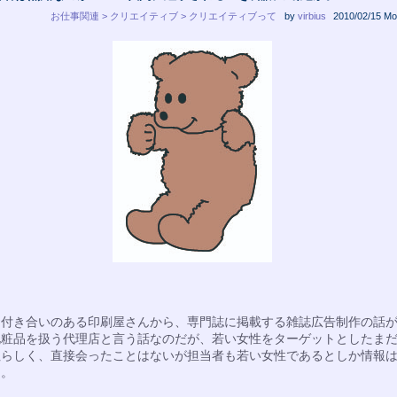
お仕事関連 > クリエイティブ > クリエイティブって
by
virbius
2010/02/15 Mo
お付き合いのある印刷屋さんから、専門誌に掲載する雑誌広告制作の話
化粧品を扱う代理店と言う話なのだが、若い女性をターゲットとしたま
社らしく、直接会ったことはないが担当者も若い女性であるとしか情報
た。