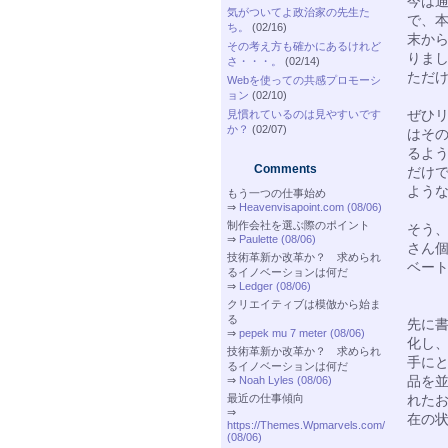
今は
気がついてよ政治家の先生た
で、
ち。
(02/16)
末か
その考え方も確かにあるけれど
りま
さ・・・。
(02/14)
ただ
Webを使っての共感プロモーシ
ョン
(02/10)
ぜひ
見慣れているのは見やすいです
か？
(02/07)
はそ
るよ
Comments
だけ
よう
もう一つの仕事始め
⇒
Heavenvisapoint.com (08/06)
制作会社を選ぶ際のポイント
そう
⇒
Paulette (08/06)
さん
技術革新か改革か？ 求められ
ベー
るイノベーションは何だ
⇒
Ledger (08/06)
クリエイティブは模倣から始ま
る
先に
⇒
pepek mu 7 meter (08/06)
化し
技術革新か改革か？ 求められ
手に
るイノベーションは何だ
品を
⇒
Noah Lyles (08/06)
最近の仕事傾向
れた
⇒
在の
https://Themes.Wpmarvels.com/
(08/06)