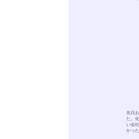
先日
た。
い会
かっ