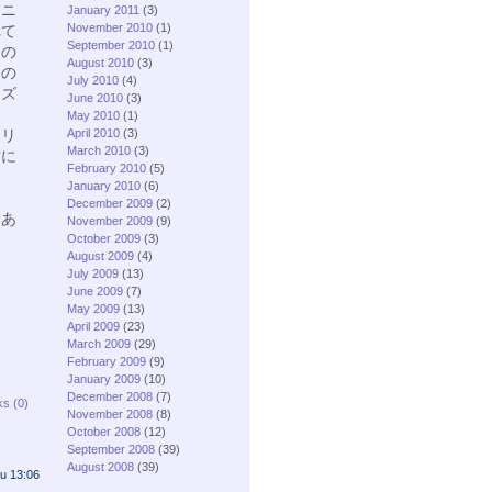
うニ
January 2011
(3)
November 2010
(1)
れて
September 2010
(1)
るの
August 2010
(3)
つの
July 2010
(4)
イズ
June 2010
(3)
本
May 2010
(1)
ーリ
April 2010
(3)
March 2010
(3)
方に
February 2010
(5)
January 2010
(6)
December 2009
(2)
、あ
November 2009
(9)
し
October 2009
(3)
August 2009
(4)
July 2009
(13)
June 2009
(7)
May 2009
(13)
April 2009
(23)
March 2009
(29)
February 2009
(9)
January 2009
(10)
December 2008
(7)
ks (0)
November 2008
(8)
October 2008
(12)
September 2008
(39)
August 2008
(39)
u 13:06