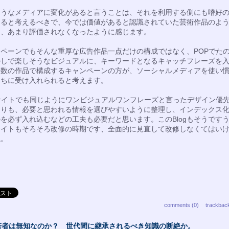
ようなメディアに変化があると言うことは、それを利用する側にも嗜好
あると考えるべきで、今では価値があると認識されていた芸術作品のよ
は、あまり評価されなくなったように感じます。
ペーンでもそんな重厚な広告作品一点だけの構成ではなく、POPでた
のしで楽しそうなビジュアルに、キーワードとなるキャッチフレーズを
複数の作品で構成するキャンペーンの方が、ソーシャルメディアを使い
たちに受け入れられると考えます。
サイトでも同じようにワンビジュアルワンフレーズと言ったデザイン優
よりも、必要と思われる情報を選びやすいように整理し、インデックス
を必ず入れ込むなどの工夫も必要だと思います。このBlogもそうです
サイトもそろそろ改修の時期です、全面的に見直して改修しなくてはい
ね。
comments (0)
trackbac
若者は無知なのか？ 世代間に継承されるべき知識の断絶か。