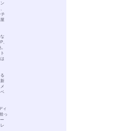
ィン
し、
ーチ
刷屋
さな
P、
色。
イト
形は
いる
。新
イメ
ィベ
ディ
ら拾っ
ター
もレ