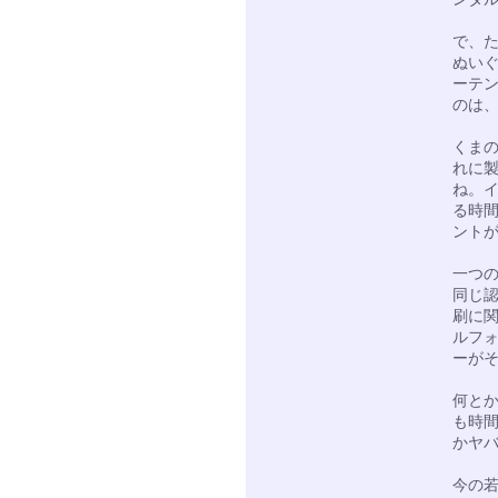
で、た
ぬい
ーテ
のは
くまの
れに
ね。
る時
ント
一つ
同じ
刷に関
ルフ
ーが
何と
も時
かヤ
今の