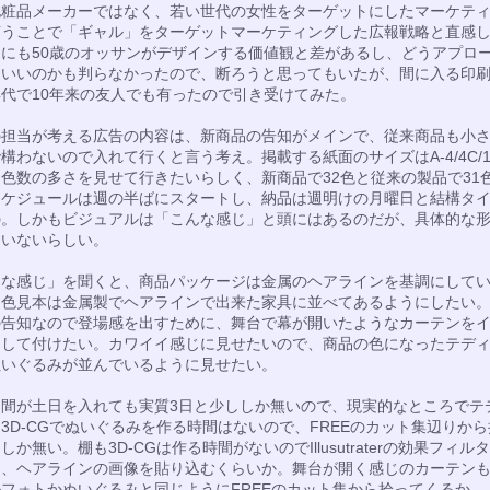
化粧品メーカーではなく、若い世代の女性をターゲットにしたマーケテ
言うことで「ギャル」をターゲットマーケティングした広報戦略と直感
りにも50歳のオッサンがデザインする価値観と差があるし、どうアプロ
らいいのかも判らなかったので、断ろうと思ってもいたが、間に入る印
代で10年来の友人でも有ったので引き受けてみた。
の担当が考える広告の内容は、新商品の告知がメインで、従来商品も小
構わないので入れて行くと言う考え。掲載する紙面のサイズはA-4/4C/1
色数の多さを見せて行きたいらしく、新商品で32色と従来の製品で31
スケジュールは週の半ばにスタートし、納品は週明けの月曜日と結構タ
の。しかもビジュアルは「こんな感じ」と頭にはあるのだが、具体的な
ていないらしい。
んな感じ」を聞くと、商品パッケージは金属のヘアラインを基調にして
、色見本は金属製でヘアラインで出来た家具に並べてあるようにしたい
の告知なので登場感を出すために、舞台で幕が開いたようなカーテンを
として付けたい。カワイイ感じに見せたいので、商品の色になったテデ
ぬいぐるみが並んでいるように見せたい。
期間が土日を入れても実質3日と少ししか無いので、現実的なところでテ
3D-CGでぬいぐるみを作る時間はないので、FREEのカット集辺りか
しか無い。棚も3D-CGは作る時間がないのでIllusutraterの効果フィル
り、ヘアラインの画像を貼り込むくらいか。舞台が開く感じのカーテン
フォトかぬいぐるみと同じようにFREEのカット集から拾ってくるか。