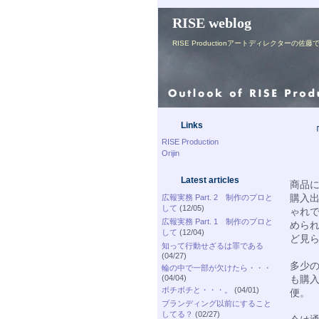
RISE weblog
RISE Productionアートディレク
Links
RISE Production
Orijin
Latest articles
商品
購入
広報実務 Part. 2 制作のプロと
して
(12/05)
ゃれ
広報実務 Part. 1 制作のプロと
めら
して
(12/04)
ど見
知って行動せざるは罪である
(04/27)
多少
輪の中で一部が欠けたら・・・
(04/04)
も購
ボチボチと・・・。
(04/01)
便。
ブランディング以前にすること
してる？
(02/27)