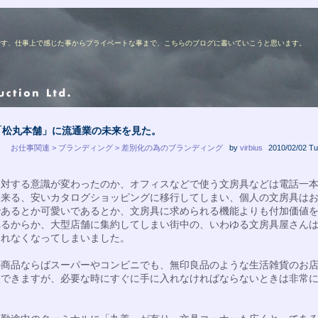
ターの佐藤です、仕事上で感じた事からプライベートな事まで、こちらのブログに書いていこうと思います。
「松丸本舗」に流通業の未来を見た。
お仕事関連 > ブランディング > 差別化の為のブランディング
by
virbius
2010/02/02 Tu
に対する意識が変わったのか、オフィスなどで使う文房具などは電話一
出来る、安いカタログショッピングに移行してしまい、個人の文房具は
であるとか可愛いであるとか、文房具に求められる機能よりも付加価値
れるからか、大型店舗に集約してしまい街中の、いわゆる文房具屋さん
られなくなってしまいました。
の商品ならばスーパーやコンビニでも、無印良品のような生活雑貨のお
入できますが、必要な時にすぐに手に入れなければならないときは非常