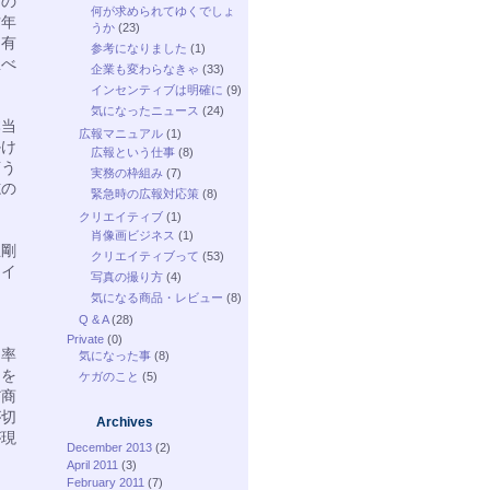
るの
何が求められてゆくでしょ
昨年
うか
(23)
も有
参考になりました
(1)
並べ
企業も変わらなきゃ
(33)
インセンティブは明確に
(9)
気になったニュース
(24)
本当
広報マニュアル
(1)
かけ
広報という仕事
(8)
言う
実務の枠組み
(7)
志の
緊急時の広報対応策
(8)
クリエイティブ
(1)
肖像画ビジネス
(1)
正剛
クリエイティブって
(53)
ライ
写真の撮り方
(4)
気になる商品・レビュー
(8)
Q & A
(28)
Private
(0)
効率
気になった事
(8)
品を
ケガのこと
(5)
だ商
が切
Archives
が現
December 2013
(2)
April 2011
(3)
February 2011
(7)