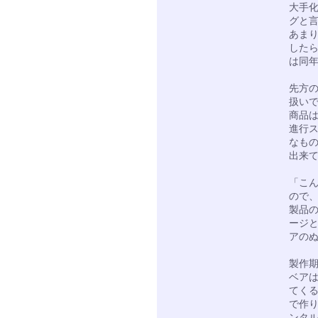
大手
グと
あま
した
は同年
先方
扱いで
商品は
進行
なも
出来
「こ
ので
製品
ージ
アの
製作
ベアは
てくる
で作
ンタル