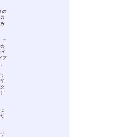
まの
、カ
のも
。こ
るの
上げ
イア
配。
して
、印
ンタ
ラシ
りに
んだ
。
ょう