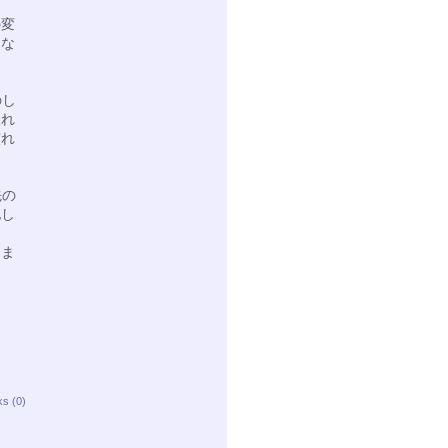
の変
うな
のし
入れ
慣れ
先の
化し
う
けま
ks (0)