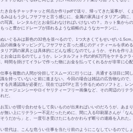
たき台をチャッチャッと何点か作りpdfで送り、帰ってきた返事が、く
ぐるみはもう少しフサフサと言う感じに、金属の家具はイタリアン調に
ンの写真、レンタルだとお金払わなければいけないの？。カット集から
、もっと豊かにドレープが揺れるような緞帳のようなカーテンに。
ぬいぐるみは新色の32色を並べるので、1つ大きくてもせいぜい1.5cm
製品の画像をマッピングしフサフサと言った感じのディティールを求め
イタリア調の家具とは具体的にどんな感じなのでしょうか、それを作り
間とお金は出るのでしょうか。レンタルフォト代の約6万円をケチるクラ
が、時間を掛けてイラレで作った物にお金を払ってくれるかが非常に心
の仕事を複数の人間が分担してスムーズに行うには、共通する項目に関
認識を持っていないと前に進まない。今回の場合は雑誌の広告物なので
する共通認識が必要だ。現在ではDTPと言う作るためのソフトと、レ
ォトエージェンシーやロイヤリティーフリー画像など、その周辺のリテ
それだ。
かお互いが摺り合わせをして良いものが出来ればいいのだろうが、あま
間が無い上にリテラシー不足だったために、間に入る印刷屋さんが「な
バそうだから」と、一度引き受けたにもかかわらず断りの連絡を入れた
若い世代は、こんな危うい仕事を当たり前のようにこなしているのでし