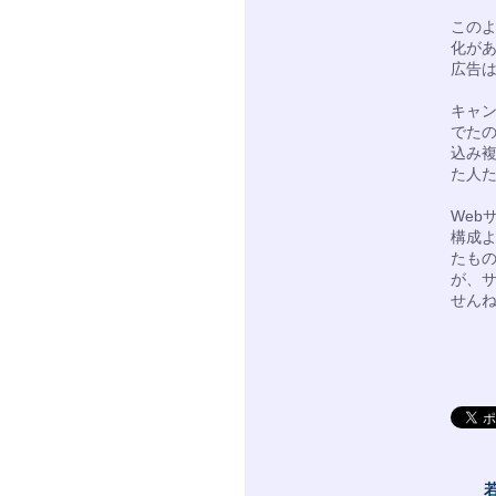
この
化が
広告
キャン
でた
込み
た人
Web
構成
たもの
が、
せん