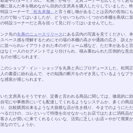
通勤途中のターミナルに「丸善」が有り、文具コーナーも広くとってあ
本棚に並んだ本を眺めながら目的の文房具を購入したりしていました。
ら特設コーナーで
「松丸本舗」
と言う催し物があることは店内の告知に
したので知ってはいましたが、どうせいつものいくつかの本棚を島状に
けの特設コーナーだと高を括って見に行ってはいませんでした。
リンク先の
丸善のニュースリリース
にある店内の写真を見てください、
のスペース感を理解するためにその場の本棚の高さや通路の広さ、訴え
うに並べられレイアウトされた本のボリューム感など、ただ本があると
ではなく一人のセグメントでより分けられ、積み重ねられた圧倒的な意
なものが感じられます。
、このショップ・イン・ショップを丸善と共にプロデュースした、松岡
個人の書斎に紛れ込んで、その知識の断片をのぞき見しているようなプ
トな感覚が感じられます。
書いた文房具もそうですが、定番と言われる商品に関しては、徹底的に
、自宅にや事務所にいても配達してくれるようなシステムか、多くの商
とり、比較購買出来るような大規模な店が生き残り、今までのようにた
並べるだけの、コレといって特徴を出せなかったお店ではたまに消耗品
お客さんが買いに来てくれるくらいな、活気に乏しいお店＝やがて廃業
状況なのでしょうか。