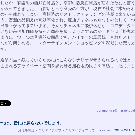
でしたか、有楽町の西武百貨店と、京都の阪急百貨店が店をたたむと言
スが入ってきました。百貨店と言う商売の仕方が、現在の社会に求めら
ものから離れてしまい、商構造のリストラクチャリングの時期に来てい
ょう。普遍的品揃えは高効率化され、流通チャネルも別なものとして一
が出来上がってきています。そんなチャネルに飛び込むか、コモディタ
ていない高付加価値を持った商品を扱うようにするのか、または「松丸
のように一つ一つは普遍的な商品でも、バイヤーの意思統一されたスト
いながら楽しめる、エンターテインメントショッピングを深堀した売り
のか。
流通業が生き残っていくためにはこんなシナリオが考えられるのではと
に囲まれるプライベート空間を思わせる居心地の良さを体感し、感じま
comments (0)
trackbac
それは、昔には戻らないでしょう。
お仕事関連 > クリエイティブ > クリエイティブって
by
virbius
2010/02/11 Th