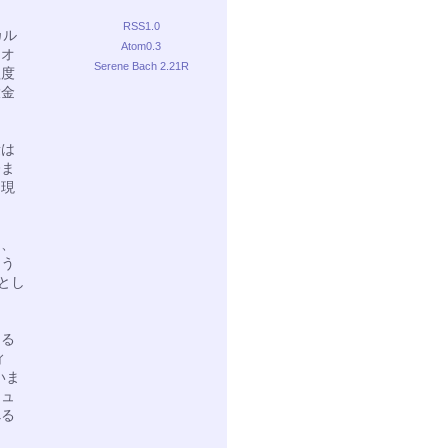
RSS1.0
カル
Atom0.3
ジオ
Serene Bach 2.21R
程度
大金
量は
今ま
、現
と、
よう
とし
える
ィ
いま
ミュ
べる