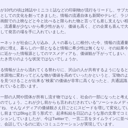
ちが10代の頃は雑誌やミニコミ誌などの印刷物が流行をリードし、サブ
ーとしての文化を創ってきました。情報の流通自体も新聞やテレビ、ラ
映画館での上映などと今と比べると限られた物と言っても差し支えない
た。流通量が少ないから希少性があり、価値も高く、どの企業も喜んで
入して発言の場を手に入れていました。
ターネットが社会に入り込み、人々の暮らしに根付いた今、情報の流通
学的に増え、暮らしの一部となると情報に希少性は無くなり、その結果
源に近かった情報源としてのマスメディアも、価値観が下がってしまい
たたき売りのような状況ではないでしょうか。
する情報が上から流れてくる替わりに、沢山の人が共有するようになる
の水源地に変わってどんな物が価値を高めていったかというと、宝物の
を見つけることが出来る“検索”の価値が非常に高くなったと、共通認識
たれていると思います。
は一部の人間や団体が所有し流す物ではなく、社会の一部になったと考
なのでしょう。これが少し前からも言われだされている“ソーシャルメデ
ですね、そんなメディアの価値観さえ日ごとにスピードを増して変化して
し前まではBlogと言う形式で、起承転結を日記のような形の文章でコ
ションしていましたが、今はTwitterで、一言二言をタイムラインに並
で、会話しているのに近いコミュニケーションが実現しています。