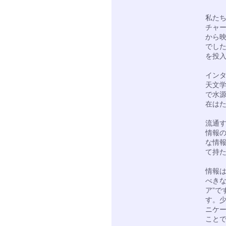
私た
チャ
から
でし
を投
イン
天文
で水
在は
流通
情報
な情報
て持
情報
べき
ア”
す。少
ニケー
こと