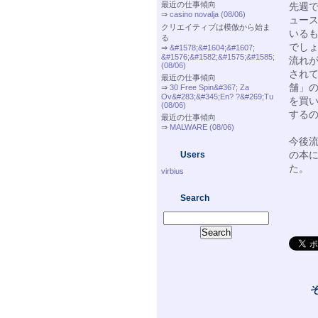
最近の仕事傾向
先週
⇒
casino novalja (08/06)
ュー
クリエイティブは模倣から始ま
いる
る
でし
⇒
&#1578;&#1604;&#1607;
&#1576;&#1582;&#1575;&#1585;
流れ
(08/06)
され
最近の仕事傾向
舗」
⇒
30 Free Spin&#367; Za
Ov&#283;&#345;En? ?&#269;Tu
を買
(08/06)
する
最近の仕事傾向
⇒
MALWARE (08/06)
今後
の本
Users
た。
virbius
Search