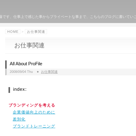
クターの佐藤です、仕事上で感じた事からプライベートな事まで、こちらのブログに書いて
HOME
>
お仕事関連
お仕事関連
All About ProFile
2008/09/04 Thu
お仕事関連
index:
ブランディングを考える
企業価値向上のために
差別化
ブランドトレーニング