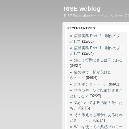
RISE weblog
RISE Productionアートディレ
RECENT ENTRIES
広報実務 Part. 2 制作のプロ
として
(12/05)
広報実務 Part. 1 制作のプロ
として
(12/04)
知って行動せざるは罪である
(04/27)
輪の中で一部が欠けた
ら・・・
(04/04)
ボチボチと・・・。
(04/01)
ブランディング以前にするこ
としてる？
(02/27)
気がついてよ政治家の先生た
ち。
(02/16)
その考え方も確かにあるけれ
どさ・・・。
(02/14)
Webを使っての共感プロモー