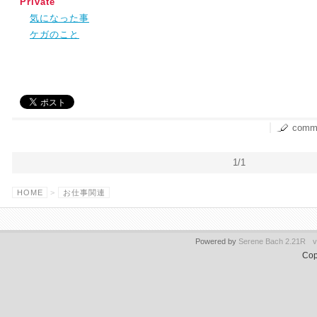
Private
気になった事
ケガのこと
comme
1/1
HOME
>
お仕事関連
Powered by
Serene Bach 2.21R
v
Cop