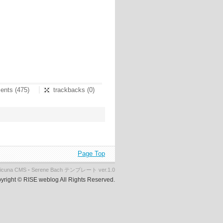
nts (475)
trackbacks (0)
Page Top
icuna CMS
-
Serene Bach テンプレート
yright © RISE weblog All Rights Reserved.