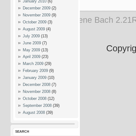
January 2010
(6)
December 2009
(2)
November 2009
(9)
Powered by
Serene Bach 2.21
October 2009
(3)
August 2009
(4)
July 2009
(13)
June 2009
(7)
Copyrig
May 2009
(13)
April 2009
(23)
March 2009
(29)
February 2009
(9)
January 2009
(10)
December 2008
(7)
November 2008
(8)
October 2008
(12)
September 2008
(39)
August 2008
(39)
SEARCH