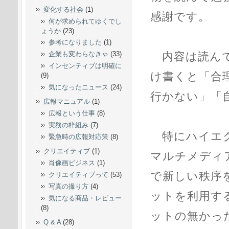
変化する社会
(1)
感謝です。
何が求められてゆくでし
ょうか
(23)
参考になりました
(1)
内容は読んで
企業も変わらなきゃ
(33)
インセンティブは明確に
け書くと「合
(9)
気になったニュース
(24)
行かない」「
広報マニュアル
(1)
広報という仕事
(8)
実務の枠組み
(7)
特にハイエク
緊急時の広報対応策
(8)
クリエイティブ
(1)
マルチメディ
肖像画ビジネス
(1)
で新しい秩序
クリエイティブって
(53)
写真の撮り方
(4)
ットを利用す
気になる商品・レビュー
(8)
ットの無かっ
Q & A
(28)