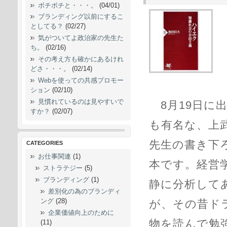
ボチボチと・・・。
(04/01)
ブランディング以前にするこ
としてる？
(02/27)
気がついてよ政治家の先生た
ち。
(02/16)
その考え方も確かにあるけれ
どさ・・・。
(02/14)
Webを使っての共感プロモー
ション
(02/10)
見慣れているのは見やすいで
8月19日に
すか？
(02/07)
も有名な、上
先生の書き下ろ
CATEGORIES
お仕事関連
(1)
本です。経営
ストラテジー
(5)
ブランディング
(1)
静に分析して
差別化の為のブランディ
ング
(28)
が、その昔ド
企業価値向上のために
物を読んで勉
(11)