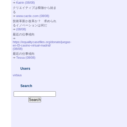
⇒
Katrin (08/08)
クリエイティブは模倣から始ま
る
⇒
www.cactix.com (08/08)
技術革新か改革か？ 求められ
るイノベーションは何だ
⇒
(08/08)
最近の仕事傾向
⇒
https://equalitycasefiles.org/donate/juegas-
en-El-casino-virtual-madrid/
(08/08)
最近の仕事傾向
⇒
Tessa (08/08)
Users
virbius
Search