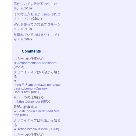
気がついてよ政治家の先生た
ち。
(02/16)
その考え方も確かにあるけれど
さ・・・。
(02/14)
Webを使っての共感プロモーシ
ョン
(02/10)
見慣れているのは見やすいです
か？
(02/07)
Comments
もう一つの仕事始め
⇒
Amusementshal Apeldoorn
(08/08)
クリエイティブは模倣から始ま
る
⇒
https://s3.amazonaws.com/new-
casino/Lemon-Casino-
Bonus.html (08/08)
もう一つの仕事始め
⇒
https://dcuk.co/ (08/08)
最近の仕事傾向
⇒
Beste goksite nederland Met
app (08/08)
クリエイティブは模倣から始ま
る
⇒
selling bitcoin in india (08/08)
もう一つの仕事始め