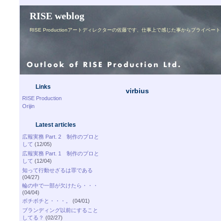
RISE weblog
RISE Productionアートディレクターの佐藤です、仕事上で感じた事からプライ
Links
virbius
RISE Production
Orijin
Latest articles
広報実務 Part. 2 制作のプロと
して
(12/05)
広報実務 Part. 1 制作のプロと
して
(12/04)
知って行動せざるは罪である
(04/27)
輪の中で一部が欠けたら・・・
(04/04)
ボチボチと・・・。
(04/01)
ブランディング以前にすること
してる？
(02/27)