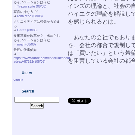
るイノベーションは何だ
インズの理論と、社会の
⇒
Trezor suite (08/08)
写真の撮り方-02
ハイエクの理論を解説し
⇒
rena rena (08/08)
を感じられるとは。
クリエイティブは模倣から始ま
る
⇒
Daraz (08/08)
技術革新か改革か？ 求められ
あなたの会社でもありま
るイノベーションは何だ
を、会社の都合で規制し
⇒
noah (08/08)
最近の仕事傾向
は「買いたい」という希
⇒
https://www.adrex.com/en/forum/about-
を阻害している会社の都
adrex/-87322/ (08/08)
Users
virbius
Search