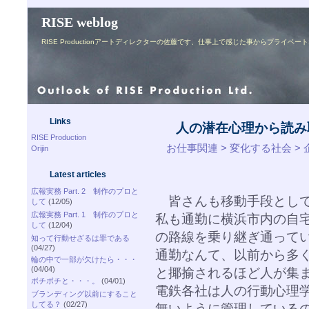
RISE weblog
RISE Productionアートディレクターの佐藤です、仕事上で感じた事からプライ
Links
人の潜在心理から読み
RISE Production
お仕事関連 > 変化する社会 >
Orijin
Latest articles
広報実務 Part. 2 制作のプロと
皆さんも移動手段として
して
(12/05)
広報実務 Part. 1 制作のプロと
私も通勤に横浜市内の自
して
(12/04)
の路線を乗り継ぎ通って
知って行動せざるは罪である
(04/27)
通勤なんて、以前から多
輪の中で一部が欠けたら・・・
(04/04)
と揶揄されるほど人が集
ボチボチと・・・。
(04/01)
電鉄各社は人の行動心理
ブランディング以前にすること
してる？
(02/27)
無いように管理している