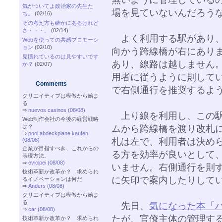
気がついてよ政治家の先生た
場を見ていないんだろう
ち。
(02/16)
その考え方も確かにあるけれど
さ・・・。
(02/14)
よく利用する駅があり、
Webを使っての共感プロモーシ
ョン
(02/10)
向かう跨線橋が右にあり
見慣れているのは見やすいです
あり、線路は越しません
か？
(02/07)
用者に従うように則してい
Comments
で右側通行を推奨するよ
クリエイティブは模倣から始ま
る
⇒
nuevos casinos (08/08)
上り線を利用し、この駅
Web制作会社の今後の経営戦略
は？
ムから跨線橋を渡り改札
⇒
pool abdeckplane kaufen
札は左で、利用者は決め
(08/08)
企業が目指すべき、これからの
る方を効率が良いとして
表現方法。
⇒
eviclpei (08/08)
いません。右側通行を則
技術革新か改革か？ 求められ
に矢印で案内したりして
るイノベーションは何だ
⇒
Anders (08/08)
クリエイティブは模倣から始ま
る
先日、
気になった本「
⇒
car (08/08)
たが、官僚主体の管理す
技術革新か改革か？ 求められ