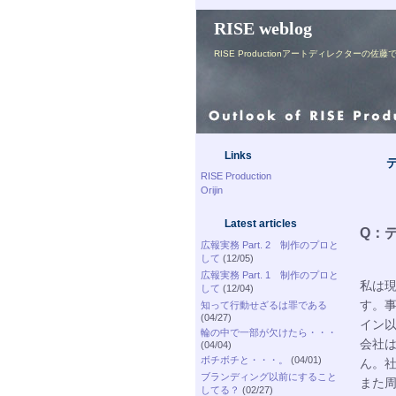
RISE weblog
RISE Productionアートディレク
Links
RISE Production
Orijin
Latest articles
Q：
広報実務 Part. 2 制作のプロと
して
(12/05)
広報実務 Part. 1 制作のプロと
私は
して
(12/04)
す。
知って行動せざるは罪である
(04/27)
イン
輪の中で一部が欠けたら・・・
会社
(04/04)
ボチボチと・・・。
(04/01)
ん。
ブランディング以前にすること
また
してる？
(02/27)