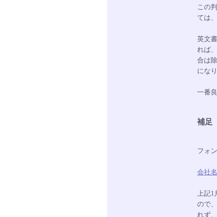
この
ては
英文書
れば
合は
にな
一番
補足
フォン
会社
上記
ので
れず