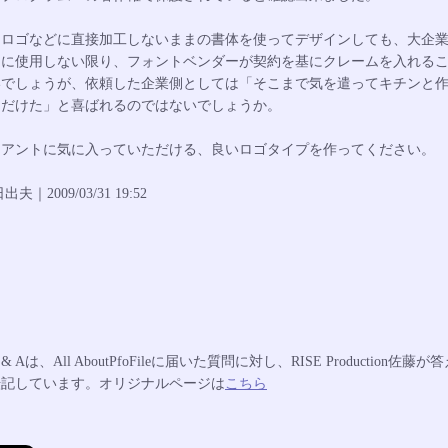
にロゴなどに直接加工しないままの書体を使ってデザインしても、大企
的に使用しない限り、フォントベンダーが契約を基にクレームを入れる
いでしょうが、依頼した企業側としては「そこまで気を遣ってキチンと
ただけた」と喜ばれるのではないでしょうか。
イアントに気に入っていただける、良いロゴタイプを作ってください。
夫｜2009/03/31 19:52
& Aは、All AboutPfoFileに届いた質問に対し、RISE Production佐藤が
転記しています。オリジナルページは
こちら