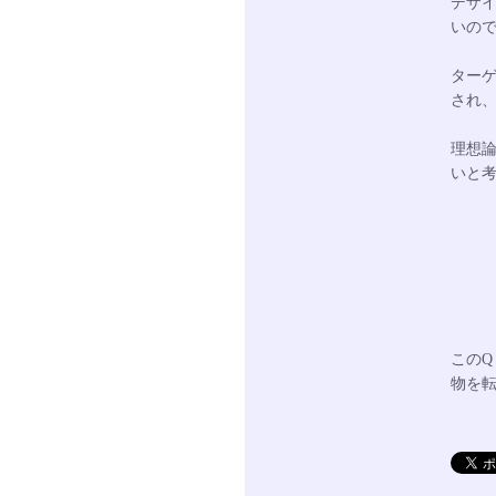
デザ
いの
ター
され
理想
いと
このQ 
物を