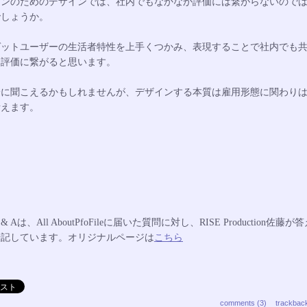
インのためのデザインでは、社内でもなかなか評価には繋がらないので
でしょうか。
ゲットユーザーの生活者特性を上手くつかみ、表現することで社内でも
、評価に繋がると思います。
論に聞こえるかもしれませんが、デザインする本質は雇用形態に関わり
考えます。
& Aは、All AboutPfoFileに届いた質問に対し、RISE Production佐藤が
転記しています。オリジナルページは
こちら
comments (3)
trackbac