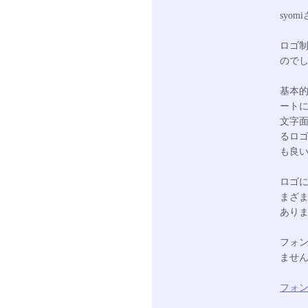
syom
ロゴ
ので
基本
ート
文字
るロ
も良
ロゴ
まざ
あり
フォン
ませ
フォ