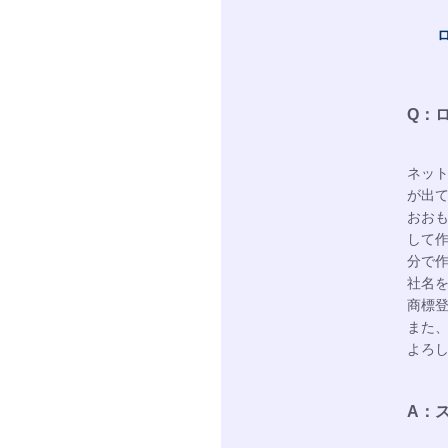
Q：
ネッ
が出
おお
して
分で作
社名
商標
また
よろ
A：