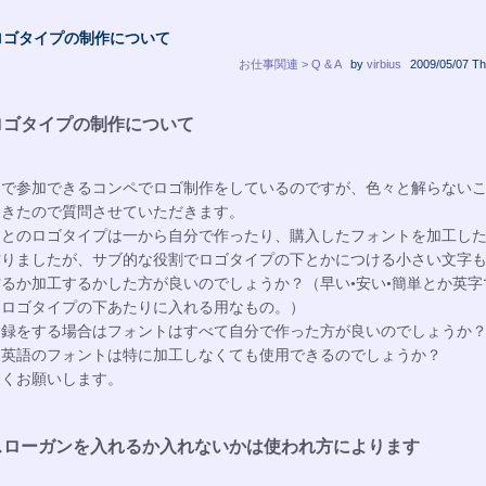
ロゴタイプの制作について
お仕事関連 > Q & A
by
virbius
2009/05/07 Th
ロゴタイプの制作について
トで参加できるコンペでロゴ制作をしているのですが、色々と解らない
てきたので質問させていただきます。
もとのロゴタイプは一から自分で作ったり、購入したフォントを加工し
作りましたが、サブ的な役割でロゴタイプの下とかにつける小さい文字
るか加工するかした方が良いのでしょうか？（早い•安い•簡単とか英字
をロゴタイプの下あたりに入れる用なもの。）
登録をする場合はフォントはすべて自分で作った方が良いのでしょうか
、英語のフォントは特に加工しなくても使用できるのでしょうか？
しくお願いします。
スローガンを入れるか入れないかは使われ方によります