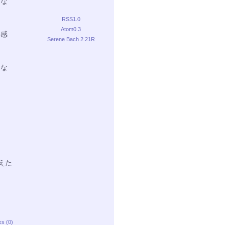
はな
RSS1.0
Atom0.3
共感
Serene Bach 2.21R
はな
答えた
ks (0)