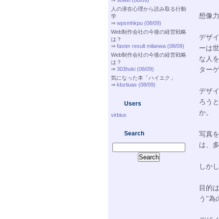
⇒
98win (08/09)
人の潜在心理から読み取る行動
想像
学
⇒
wpsmhkpu (08/09)
Web制作会社の今後の経営戦略
デザ
は？
⇒
faster result milanwa (08/09)
ーは
Web制作会社の今後の経営戦略
な人
は？
ター
⇒
303hoki (08/09)
気になった本「ハイエク」
⇒
kbztiuas (08/09)
デザ
ろう
Users
か。
virbius
Search
写真
は、
しか
目的は
う”為