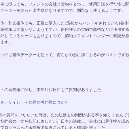
判例に従っても、フォントの会社と契約を交わし、使用許諾を得た物に
、データーを使った出力物になりますので、問題なく使えるようです。
体・和文書体でも、正規に購入した(最初からバンドルされている)書体
、著作権は問題がないようですが、使用許諾の契約で商標などに使用す
除外しているケースもありますので、契約上フォントベンダーに確認が
ります。
良いのは書体データーを使って、何らかの形に加工するのがベストです
トの著作権に関し、本年1月7日にもご質問がありました。
名をデザイン その際の著作権について
1月の質問をいただいた時は、先の法務省の判例がある事を知りませんで
、契約書の一文を転記しましたが、日本の法律上、書体には著作権が認
、プログラムへの著作権で保護されていると確認出来ました。