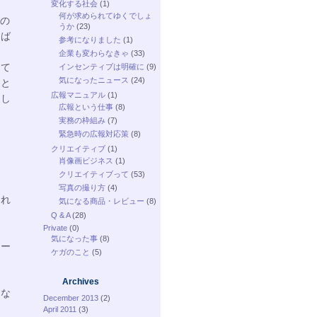
変化する社会
(1)
何が求められてゆくでしょ
この
うか
(23)
けば
参考になりました
(1)
企業も変わらなきゃ
(33)
めて
インセンティブは明確に
(9)
気になったニュース
(24)
トと
広報マニュアル
(1)
ろし
広報という仕事
(8)
実務の枠組み
(7)
緊急時の広報対応策
(8)
クリエイティブ
(1)
肖像画ビジネス
(1)
クリエイティブって
(53)
写真の撮り方
(4)
くれ
気になる商品・レビュー
(8)
Q & A
(28)
Private
(0)
気になった事
(8)
ニー
ケガのこと
(5)
Archives
、な
December 2013
(2)
April 2011
(3)