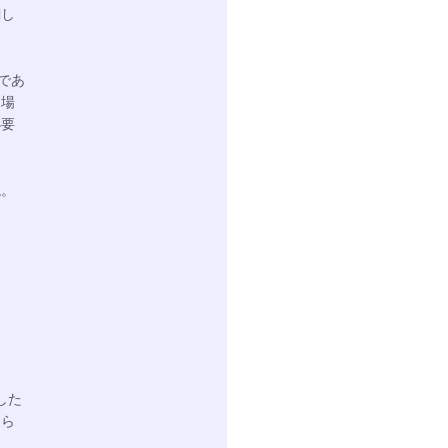
関し
であ
る場
必要
ね。
した
めら