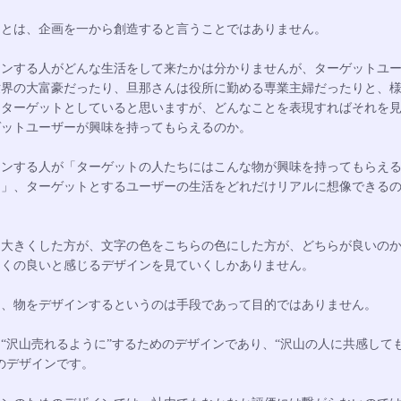
力とは、企画を一から創造すると言うことではありません。
インする人がどんな生活をして来たかは分かりませんが、ターゲットユ
世界の大富豪だったり、旦那さんは役所に勤める専業主婦だったりと、
をターゲットとしていると思いますが、どんなことを表現すればそれを
ゲットユーザーが興味を持ってもらえるのか。
インする人が「ターゲットの人たちにはこんな物が興味を持ってもらえ
と」、ターゲットとするユーザーの生活をどれだけリアルに想像できる
を大きくした方が、文字の色をこちらの色にした方が、どちらが良いの
多くの良いと感じるデザインを見ていくしかありません。
し、物をデザインするというのは手段であって目的ではありません。
“沢山売れるように”するためのデザインであり、“沢山の人に共感して
のデザインです。