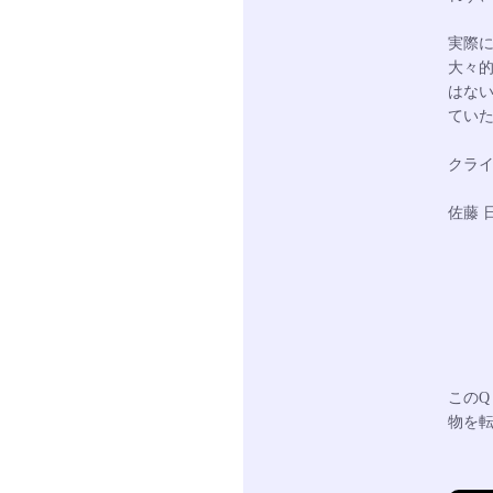
実際
大々
はな
てい
クラ
佐藤 日出
このQ 
物を