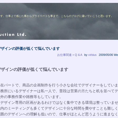
ターの佐藤です、仕事上で感じた事からプライベートな事まで、こちらのブログに書いていこうと思います。
デザインの評価が低くて悩んでいます
お仕事関連 > Q & A
by
virbius
2009/05/06 We
デザインの評価が低くて悩んでいます
現在パートで、商品の企画制作を行う小さな会社でデザイナーをしてい
事務所にいるデザイナーは私一人で、普段は営業の方たちと机を並べて
以外の事務作業や雑務等もしています。
はデザイン専用の区画があるわけではなく集中できる環境は整っていま
社内のミーティングも多くてデザインに十分な時間を費やすことも難し
周囲のデザインへの理解も低いので、仕事がほとんど思うように進まな