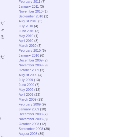
February 2011
(7)
January 2011
(3)
November 2010
(1)
September 2010
(1)
August 2010
(3)
ーザ
July 2010
(4)
様々
June 2010
(3)
May 2010
(1)
見る
April 2010
(3)
March 2010
(3)
February 2010
(5)
January 2010
(6)
るだ
December 2009
(2)
の
November 2009
(9)
October 2009
(3)
August 2009
(4)
July 2009
(13)
か
June 2009
(7)
May 2009
(13)
April 2009
(23)
March 2009
(29)
February 2009
(9)
January 2009
(10)
December 2008
(7)
も
November 2008
(8)
October 2008
(12)
September 2008
(39)
August 2008
(39)