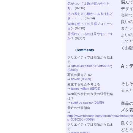
悩ん
気がついてよ政治家の先生た
ち。
(02/16)
デザイ
その考え方も確かにあるけれど
会社
さ・・・。
(02/14)
良い
Webを使っての共感プロモーシ
また
ョン
(02/10)
見慣れているのは見やすいです
よい
か？
(02/07)
して
くお
Comments
クリエイティブは模倣から始ま
る
A：
⇒
&#44048;&#48708;&#54872;
(08/09)
写真の撮り方-02
⇒
novae (08/09)
そも
変化する社会を考える
⇒
james willam (08/09)
る人
Web制作会社の今後の経営戦略
は？
⇒
spinkos casino (08/09)
商品
最近の仕事傾向
ズを
⇒
http://www.bisound.com/forum/showthread.p
p=3310200 (08/09)
良く
クリエイティブは模倣から始ま
る
どと