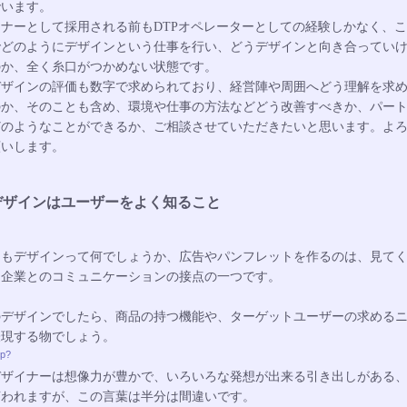
でいます。
ナーとして採用される前もDTPオペレーターとしての経験しかなく、
でどのようにデザインという仕事を行い、どうデザインと向き合ってい
のか、全く糸口がつかめない状態です。
デザインの評価も数字で求められており、経営陣や周囲へどう理解を求
のか、そのことも含め、環境や仕事の方法などどう改善すべきか、パー
どのようなことができるか、ご相談させていただきたいと思います。よ
願いします。
デザインはユーザーをよく知ること
そもデザインって何でしょうか、広告やパンフレットを作るのは、見て
と企業とのコミュニケーションの接点の一つです。
のデザインでしたら、商品の持つ機能や、ターゲットユーザーの求める
表現する物でしょう。
hp?
デザイナーは想像力が豊かで、いろいろな発想が出来る引き出しがある
言われますが、この言葉は半分は間違いです。