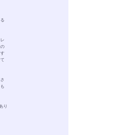
いる
トレ
数の
作す
って
をさ
とも
あり