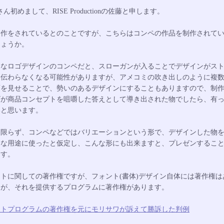
iさん初めまして、RISE Productionの佐藤と申します。
制作をされているとのことですが、こちらはコンペの作品を制作されて
しょうか。
的なロゴデザインのコンペだと、スローガンが入ることでデザインがス
に伝わらなくなる可能性がありますが、アメコミの吹き出しのように複
面を見せることで、勢いのあるデザインにすることもありますので、制
ゴが商品コンセプトを咀嚼した答えとして導き出された物でしたら、有
いと思います。
に限らず、コンペなどではバリエーションという形で、デザインした物
まな用途に使ったと仮定し、こんな形にも出来ますと、プレゼンするこ
ます。
トに関しての著作権ですが、フォント(書体)デザイン自体には著作権は
んが、それを提供するプログラムに著作権があります。
ントプログラムの著作権を元にモリサワが訴えて勝訴した判例