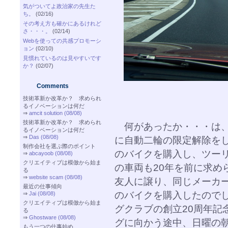
気がついてよ政治家の先生た
ち。
(02/16)
その考え方も確かにあるけれど
さ・・・。
(02/14)
Webを使っての共感プロモーシ
ョン
(02/10)
見慣れているのは見やすいです
か？
(02/07)
Comments
技術革新か改革か？ 求められ
るイノベーションは何だ
⇒
amcit solution (08/08)
技術革新か改革か？ 求められ
何があったか・・・は、バ
るイノベーションは何だ
⇒
Das (08/08)
に自動二輪の限定解除をし、
制作会社を選ぶ際のポイント
のバイクを購入し、ツー
⇒
abcayoob (08/08)
クリエイティブは模倣から始ま
の車両も20年を前に求め
る
⇒
website scam (08/08)
友人に譲り、同じメーカー
最近の仕事傾向
のバイクを購入したので
⇒
Jai (08/08)
クリエイティブは模倣から始ま
グクラブの創立20周年記
る
⇒
Ghostware (08/08)
グに向かう途中、日曜の
もう一つの仕事始め