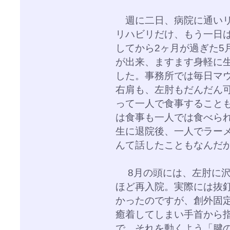
週に二日、病院に通いリ
リハビリだけ、もう一日
してから2ヶ月が過ぎた5
が出来、ますます身軽に
した。事務所では毎日マ
右肩も、左肘もだんだん
って一人で食事すること
は食事も一人では食べら
生に退院後、一人でラー
んて話したこともなんだ
8月の頭には、左肘に沢
ほど再入院。実際には抜
かったのですが、創外固
癒着してしまい手首から
で、それを動くよう「腱