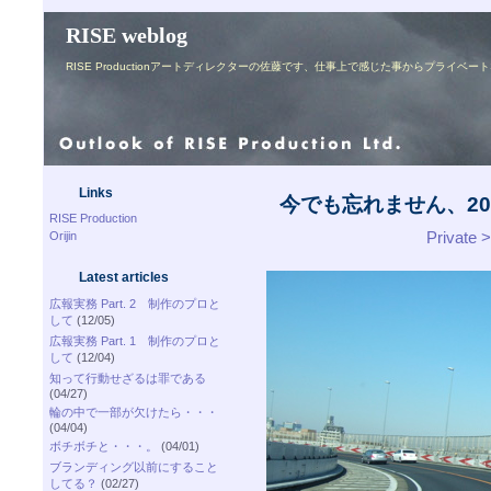
RISE weblog
RISE Productionアートディレクターの佐藤です、仕事上で感じた事からプライ
Links
今でも忘れません、20
RISE Production
Privat
Orijin
Latest articles
広報実務 Part. 2 制作のプロと
して
(12/05)
広報実務 Part. 1 制作のプロと
して
(12/04)
知って行動せざるは罪である
(04/27)
輪の中で一部が欠けたら・・・
(04/04)
ボチボチと・・・。
(04/01)
ブランディング以前にすること
してる？
(02/27)