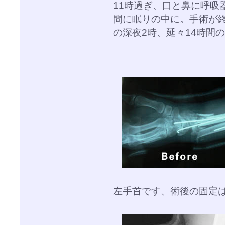
11時過ぎ、口と鼻に呼吸
間に眠りの中に。手術が
の深夜2時、延々14時間
左手首です、術後の固定