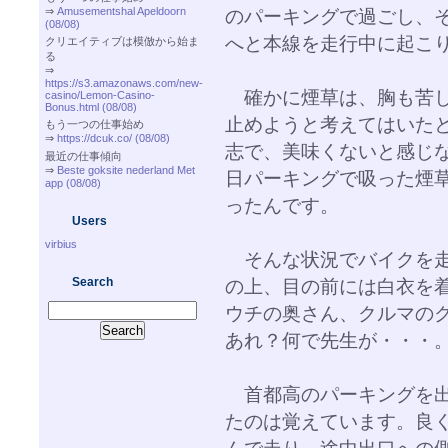
⇒
Amusementshal Apeldoorn
のパーキングで過ごし、
(08/08)
へと本線を走行中に起こ
クリエイティブは模倣から始ま
る
⇒
https://s3.amazonaws.com/new-
確かに煙草は、胸も苦し
casino/Lemon-Casino-
Bonus.html (08/08)
止めようと考えてはいた
もう一つの仕事始め
⇒
https://dcuk.co/ (08/08)
志で、美味くないと感じ
最近の仕事傾向
⇒
Beste goksite nederland Met
日パーキングで吸った煙
app (08/08)
ったんです。
Users
virbius
そんな状況でバイクを走
Search
の上、目の前には白衣を
ウチの奥さん、クルマの
あれ？何で先生が・・・
首都高のパーキングを出
たのは覚えています。良