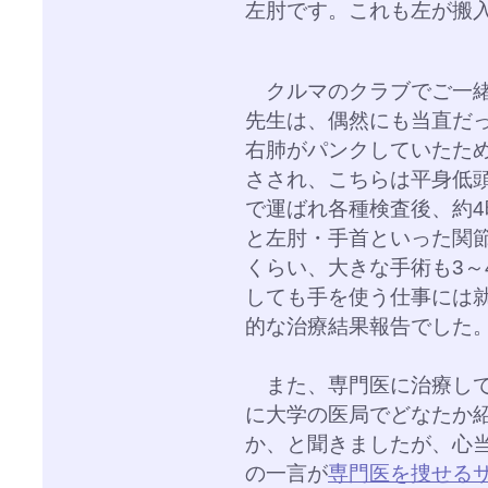
左肘です。これも左が搬
クルマのクラブでご一緒
先生は、偶然にも当直だ
右肺がパンクしていたた
さされ、こちらは平身低
で運ばれ各種検査後、約
と左肘・手首といった関
くらい、大きな手術も3～
しても手を使う仕事には
的な治療結果報告でした
また、専門医に治療して
に大学の医局でどなたか
か、と聞きましたが、心
の一言が
専門医を捜せる