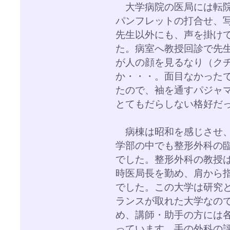
大学病院の医局には転院
パンフレットの打合せ、
先生以外にも、声を掛け
た。病室へ教授回診で先
が人の顔を見るなり（ク
か・・・。面目なかった
たので、袖を通すパジャ
とてもだらしない格好だ
病棟は昭和を感じさせ、
学部の中でも整形外科の
でした。整形外科の教授
時医局長を勤め、肩から
でした。この大学は研究
ランスが取れた大学なの
め、講師・助手の方には
っています。手の外科の