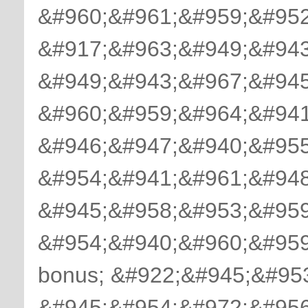
&#960;&#961;&#959;&#952
&#917;&#963;&#949;&#943
&#949;&#943;&#967;&#945
&#960;&#959;&#964;&#941
&#946;&#947;&#940;&#955
&#954;&#941;&#961;&#948
&#945;&#958;&#953;&#959
&#954;&#940;&#960;&#959
bonus; &#922;&#945;&#95
&#945;&#954;&#972;&#956