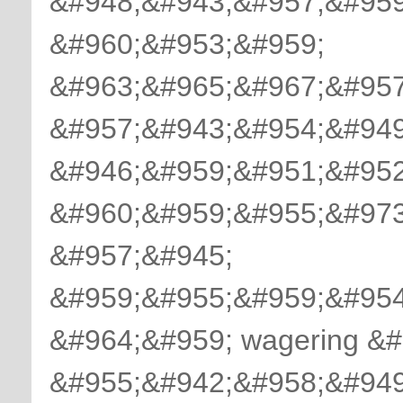
&#948;&#943;&#957;&#959
&#960;&#953;&#959;
&#963;&#965;&#967;&#957
&#957;&#943;&#954;&#949
&#946;&#959;&#951;&#952
&#960;&#959;&#955;&#973
&#957;&#945;
&#959;&#955;&#959;&#954
&#964;&#959; wagering &
&#955;&#942;&#958;&#949