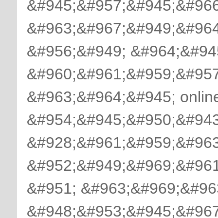
&#945;&#957;&#945;&#966
&#963;&#967;&#949;&#964
&#956;&#949; &#964;&#94
&#960;&#961;&#959;&#957
&#963;&#964;&#945; onlin
&#954;&#945;&#950;&#943
&#928;&#961;&#959;&#963
&#952;&#949;&#969;&#961
&#951; &#963;&#969;&#96
&#948;&#953;&#945;&#967