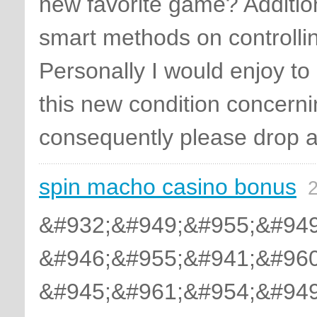
new favorite game? Additio
smart methods on controlling
Personally I would enjoy to
this new condition concerni
consequently please drop 
spin macho casino bonus
2
&#932;&#949;&#955;&#949
&#946;&#955;&#941;&#960
&#945;&#961;&#954;&#949