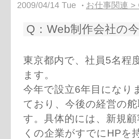
2009/04/14 Tue
お仕事関連 > Q
Q：Web制作会社の
東京都内で、社員5名程
ます。
今年で設立6年目になり
ており、今後の経営の舵
す。具体的には、新規顧
くの企業がすでにHPを