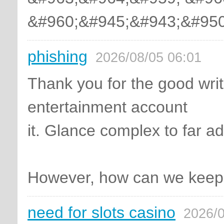
&#960;&#945;&#943;&#950
phishing
2026/08/05 06:01
Thank you for the good write
entertainment account
it. Glance complex to far 
However, how can we keep 
need for slots casino
2026/0