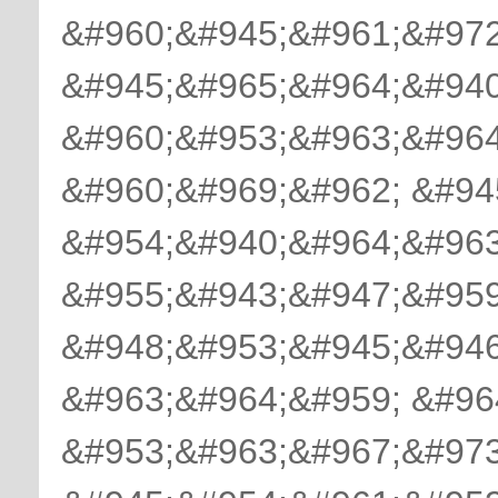
&#960;&#945;&#961;&#972
&#945;&#965;&#964;&#940
&#960;&#953;&#963;&#964
&#960;&#969;&#962; &#94
&#954;&#940;&#964;&#963
&#955;&#943;&#947;&#959
&#948;&#953;&#945;&#946
&#963;&#964;&#959; &#96
&#953;&#963;&#967;&#973