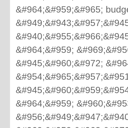
&#964;&#959;&#965; budg
&#949;&#943;&#957;&#945
&#940;&#955;&#966;&#945
&#964;&#959; &#969;&#95
&#945;&#960;&#972; &#96
&#954;&#965;&#957;&#951
&#945;&#960;&#959;&#954
&#964;&#959; &#960;&#95
&#956;&#949;&#947;&#940