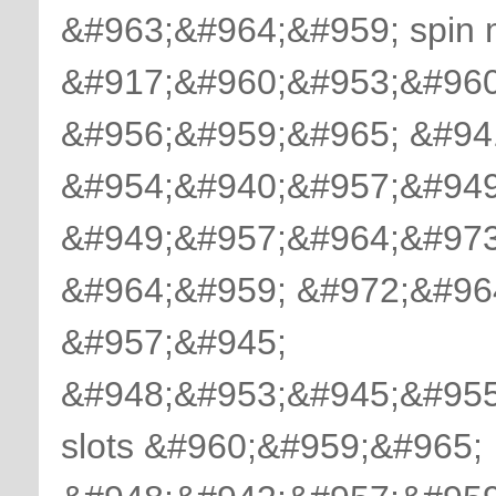
&#963;&#964;&#959; spin 
&#917;&#960;&#953;&#960
&#956;&#959;&#965; &#94
&#954;&#940;&#957;&#949
&#949;&#957;&#964;&#973
&#964;&#959; &#972;&#96
&#957;&#945;
&#948;&#953;&#945;&#955
slots &#960;&#959;&#965;