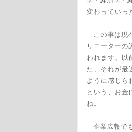
学・経済学・
変わっていっ
この事は現在
リエーターの
われます。以
た、それが最
ように感じら
という、お金
ね。
企業広報でも