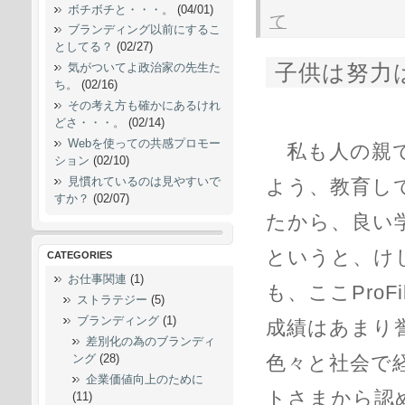
ボチボチと・・・。
(04/01)
て
ブランディング以前にするこ
としてる？
(02/27)
子供は努力
気がついてよ政治家の先生た
ち。
(02/16)
その考え方も確かにあるけれ
どさ・・・。
(02/14)
Webを使っての共感プロモー
私も人の親で
ション
(02/10)
見慣れているのは見やすいで
よう、教育し
すか？
(02/07)
たから、良い
というと、け
CATEGORIES
お仕事関連
(1)
も、ここPro
ストラテジー
(5)
ブランディング
(1)
成績はあまり
差別化の為のブランディ
ング
(28)
色々と社会で
企業価値向上のために
トさまから認
(11)