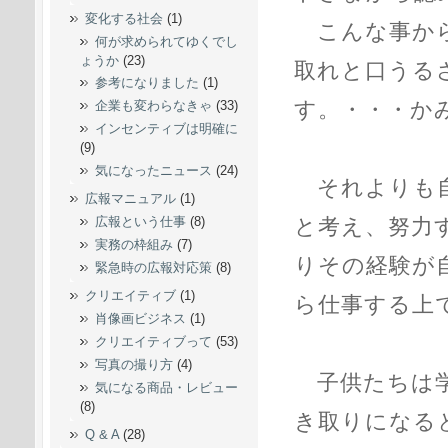
変化する社会
(1)
こんな事から
何が求められてゆくでし
ょうか
(23)
取れと口うる
参考になりました
(1)
す。・・・か
企業も変わらなきゃ
(33)
インセンティブは明確に
(9)
気になったニュース
(24)
それよりも自
広報マニュアル
(1)
と考え、努力
広報という仕事
(8)
実務の枠組み
(7)
りその経験が
緊急時の広報対応策
(8)
クリエイティブ
(1)
ら仕事する上
肖像画ビジネス
(1)
クリエイティブって
(53)
写真の撮り方
(4)
子供たちは学
気になる商品・レビュー
(8)
き取りになる
Q & A
(28)