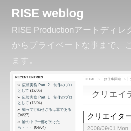
RISE weblog
RISE Productionアー
からプライベートな事まで、
ます。
RECENT ENTRIES
HOME
>
お仕事関連
>
広報実務 Part. 2 制作のプロ
として
(12/05)
クリエイ
広報実務 Part. 1 制作のプロ
として
(12/04)
知って行動せざるは罪である
クリエイター
(04/27)
輪の中で一部が欠けた
ら・・・
(04/04)
2008/09/01 Mon