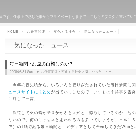
クターの佐藤です、仕事上で感じた事からプライベートな事まで、こちらのブログに書いて
HOME
>
お仕事関連
>
変化する社会
>
気になったニュース
気になったニュース
毎日新聞・紺屋の白袴なのか？
2008/08/31 Sun
お仕事関連 > 変化する社会 > 気になったニュース
今年の春先頃から、いろいろと取りざたされていた毎日新聞に関
ュースサイトにまとめ
が出ていましたので、いつもは不祥事を告発
に対して一言。
報道して火の粉が降りかかると大変と、静観しているのか、他の
ないので、何のこっちゃと思われる方も多いでしょうが、日本に５
ア）の1紙である毎日新聞と、メディアとして台頭してきたWeb