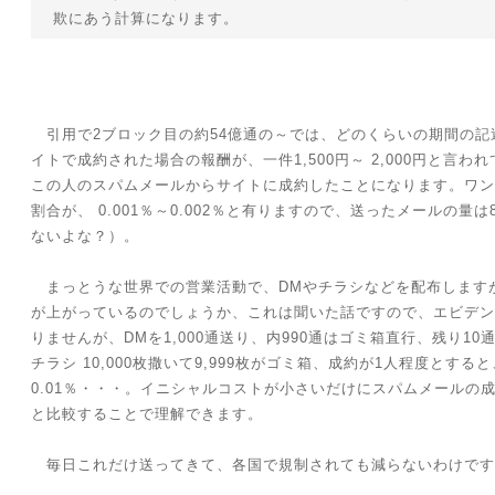
欺にあう計算になります。
引用で2ブロック目の約54億通の～では、どのくらいの期間の記
イトで成約された場合の報酬が、一件1,500円～ 2,000円と言わ
この人のスパムメールからサイトに成約したことになります。ワン
割合が、 0.001％～0.002％と有りますので、送ったメールの量
ないよな？）。
まっとうな世界での営業活動で、DMやチラシなどを配布します
が上がっているのでしょうか、これは聞いた話ですので、エビデン
りませんが、DMを1,000通送り、内990通はゴミ箱直行、残り10
チラシ 10,000枚撒いて9,999枚がゴミ箱、成約が1人程度とすると
0.01％・・・。イニシャルコストが小さいだけにスパムメールの
と比較することで理解できます。
毎日これだけ送ってきて、各国で規制されても減らないわけです