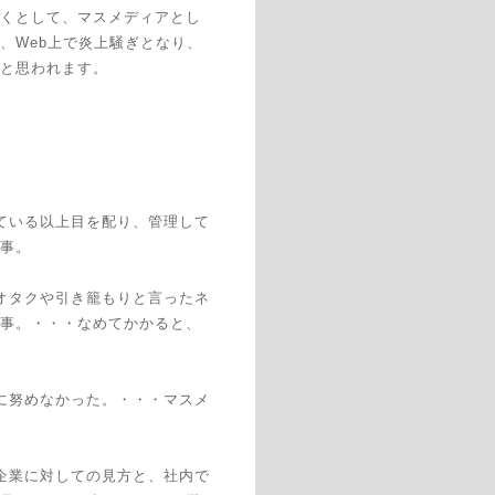
くとして、マスメディアとし
、Web上で炎上騒ぎとなり、
と思われます。
ている以上目を配り、管理して
事。
オタクや引き籠もりと言ったネ
事。・・・なめてかかると、
に努めなかった。・・・マスメ
企業に対しての見方と、社内で