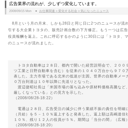
広告業界の流れが、少しずつ変化しています。
2008/09/15 Mon
お仕事関連 > 変化する社会 > 気になったニュース
8月という月の月末、しかも28日と同じ日に2つのニュースが流
引する大企業トヨタの、販売計画台数の下方修正。もう一つは広告
役員報酬を返上。これに呼応するかのように30日には「トヨタ、
のニュースが流れました。
トヨタ自動車は２８日、都内で開いた経営説明会で、２００
ツ工業と日野自動車を含む）を従来の１０４０万台から９７０
表した。主力市場である北米の低迷が主因。世界の自動車メー
０万台到達は１０年以降に先送りとなった。
渡辺捷昭社長は「米国市場の落ち込みや原材料価格高騰など
厳しくなっている」との見方を示した。
（2008/08/28-18:22）
電通は２８日、広告受注の減少に伴う業績不振の責任を明確
（月給）を５－１０％返上すると発表した。返上額は高嶋達佳
１０％、残り１２人の役員が５％。期間は「当分の間」（広報
（2008/08/28-18:20）