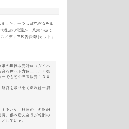
れました。一つは日本経済を牽
代理店の電通が、業績不振で
マスメディア広告費3割カット」
９年の世界販売計画（ダイハ
万台程度へ下方修正したと発
カーでも初の年間販売１００
、経営を取り巻く環境は一層
にするため、役員の月例報酬
社長、俣木盾夫会長が報酬の
）としている。