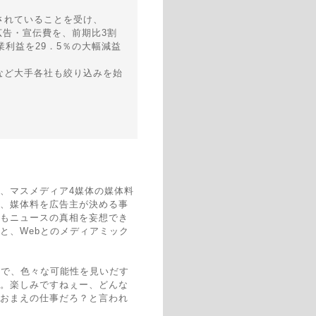
されていることを受け、
広告・宣伝費を、前期比3割
利益を29．5％の大幅減益
など大手各社も絞り込みを始
、マスメディア4媒体の媒体料
、媒体料を広告主が決める事
もニュースの真相を妄想でき
と、Webとのメディアミック
ので、色々な可能性を見いだす
。楽しみですねぇー、どんな
おまえの仕事だろ？と言われ