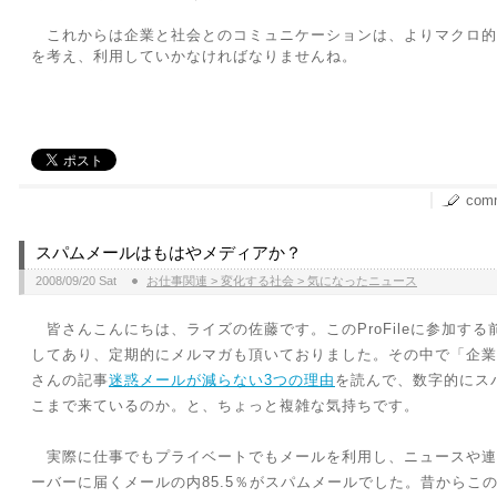
これからは企業と社会とのコミュニケーションは、よりマクロ的
を考え、利用していかなければなりませんね。
comm
スパムメールはもはやメディアか？
2008/09/20 Sat
お仕事関連 > 変化する社会 > 気になったニュース
皆さんこんにちは、ライズの佐藤です。このProFileに参加する前か
してあり、定期的にメルマガも頂いておりました。その中で「企業
さんの記事
迷惑メールが減らない3つの理由
を読んで、数字的にス
こまで来ているのか。と、ちょっと複雑な気持ちです。
実際に仕事でもプライベートでもメールを利用し、ニュースや連絡
ーバーに届くメールの内85.5％がスパムメールでした。昔からこ