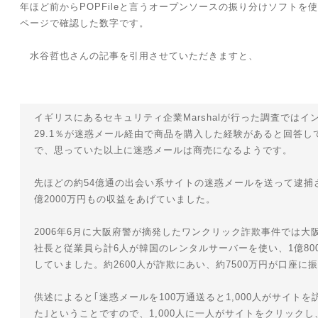
年ほど前からPOPFileと言うオープンソースの振り分けソフトを
ページで確認した数字です。
水谷哲也さんの記事を引用させていただきますと、
イギリスにあるセキュリティ企業Marshalが行った調査では
29.1％が迷惑メール経由で商品を購入した経験があると回答し
で、思っていた以上に迷惑メールは商売になるようです。
先ほどの約54億通の出会い系サイトの迷惑メールを送って逮捕
億2000万円もの収益をあげていました。
2006年6月に大阪府警が摘発したワンクリック詐欺事件では大
社長と従業員ら計6人が韓国のレンタルサーバーを使い、1億80
していました。約2600人が詐欺にあい、約7500万円が口座に
供述によると｢迷惑メールを100万通送ると1,000人がサイトを訪
た｣ということですので、1,000人に一人がサイトをクリックし、0