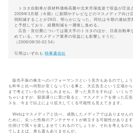
トヨタ自動車が原材料価格高騰や北米市場低迷で収益が圧迫
2009年3月期（今期）に新聞やテレビなどのマスメディア向け
弱削減することが29日、明らかになった。同社は今期の連結営業
と予想しており、経費削減を一層推し進める。
広告・宣伝費については最大手のトヨタのほか、日産自動車
めている。マスメディア業界の収益にも影響しそうだ。
（2008/08/30-02:54）
引用はいずれも:
時事通信社
販売不振の株主へのパフォーマンスという見方もあるのでしょう
も昨年と比べ何割か安くなっている事と、大広告主という立場から
まで考えているのかもしれません。穿った見方をすれば、いくらで
ちゃいますが、額面通りに受け取ると、マスメディアを使った広告
スを、今まで以上により拡大してくる可能性も見えてきます。
Webはマスメディアと比べ、成熟したメディアではありません
ために、尖った性格のアンテナサイトが林立する可能性があります
仕掛けで我々を楽しませてくれるのでしょうか。それを考えるのも
てしまえば、身も蓋もありませんが。