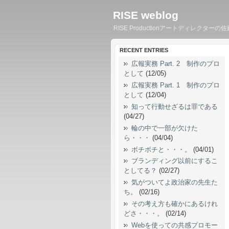
RISE weblog
RISE Productionアートディレ
RECENT ENTRIES
広報実務 Part. 2 制作のプロ
として
(12/05)
広報実務 Part. 1 制作のプロ
として
(12/04)
知って行動せざるは罪である
(04/27)
輪の中で一部が欠けた
ら・・・
(04/04)
ボチボチと・・・。
(04/01)
ブランディング以前にするこ
としてる？
(02/27)
気がついてよ政治家の先生た
ち。
(02/16)
その考え方も確かにあるけれ
どさ・・・。
(02/14)
Webを使っての共感プロモー