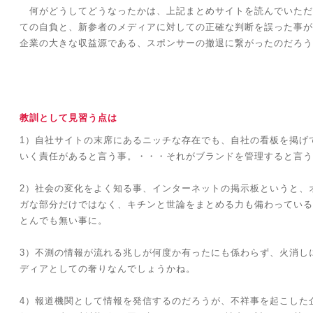
何がどうしてどうなったかは、上記まとめサイトを読んでいただ
ての自負と、新参者のメディアに対しての正確な判断を誤った事が
企業の大きな収益源である、スポンサーの撤退に繋がったのだろう
教訓として見習う点は
1）自社サイトの末席にあるニッチな存在でも、自社の看板を掲げ
いく責任があると言う事。・・・それがブランドを管理すると言う
2）社会の変化をよく知る事、インターネットの掲示板というと、
ガな部分だけではなく、キチンと世論をまとめる力も備わっている
とんでも無い事に。
3）不測の情報が流れる兆しが何度か有ったにも係わらず、火消し
ディアとしての奢りなんでしょうかね。
4）報道機関として情報を発信するのだろうが、不祥事を起こした