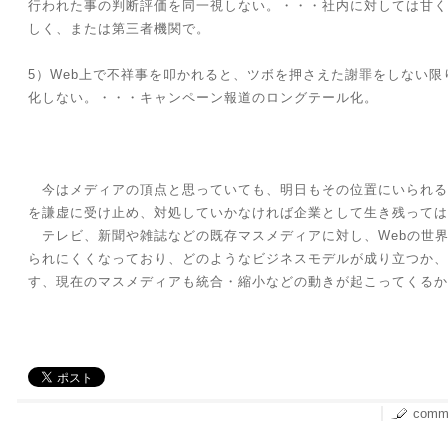
行われた事の判断評価を同一視しない。・・・社内に対しては甘く
しく、または第三者機関で。
5）Web上で不祥事を叩かれると、ツボを押さえた謝罪をしない
化しない。・・・キャンペーン報道のロングテール化。
今はメディアの頂点と思っていても、明日もその位置にいられる
を謙虚に受け止め、対処していかなければ企業として生き残っては
テレビ、新聞や雑誌などの既存マスメディアに対し、Webの世
られにくくなっており、どのようなビジネスモデルが成り立つか、
す、現在のマスメディアも統合・縮小などの動きが起こってくるか
comme