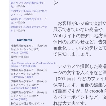
ン
気がついてよ政治家の先生た
ち。
(02/16)
その考え方も確かにあるけれど
さ・・・。
(02/14)
Webを使っての共感プロモーシ
お客様がレジ前で会計や
ョン
(02/10)
見慣れているのは見やすいです
展示できていない商品や
か？
(02/07)
Webサイトの告知、地方
Comments
休日のお知らせなど、告
技術革新か改革か？ 求められ
画像化し、小型のテレビ
るイノベーションは何だ
⇒
noah (08/08)
て告知しましょう。
最近の仕事傾向
⇒
https://www.adrex.com/en/forum/about-
デジカメで撮影した商品
adrex/-87322/ (08/08)
技術革新か改革か？ 求められ
ージの文字を入れるなど
るイノベーションは何だ
⇒
david roy (08/08)
［001.jpg］などのフ
技術革新か改革か？ 求められ
保存します。画像の編集ソフト
るイノベーションは何だ
⇒
amcit solution (08/08)
ば最高ですが、Microsoft
技術革新か改革か？ 求められ
るイノベーションは何だ
るパワーポイントなど、
⇒
Das (08/08)
れば大丈夫です。
制作会社を選ぶ際のポイント