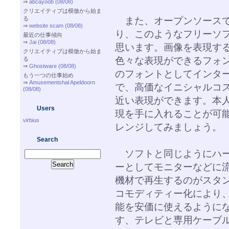
⇒
abcayoob (08/08)
クリエイティブは模倣から始ま
また、オープンソースで
る
⇒
website scam (08/08)
り、このようなフリーソ
最近の仕事傾向
⇒
Jai (08/08)
思います。画像を表現す
クリエイティブは模倣から始ま
色々な表現ができるフォ
る
⇒
Ghostware (08/08)
のフォントとしてインタ
もう一つの仕事始め
⇒
Amusementshal Apeldoorn
で、高価なイニシャルコ
(08/08)
近い表現ができます。本
Users
現を手に入れることが可
virbius
レンジしてみましょう。
Search
ソフトと同じようにハー
ーとしてモニターなどに
機材で再生するのがスタ
コモディティー化により
能を安価に使えるようにな
す、テレビと専用ケーブ