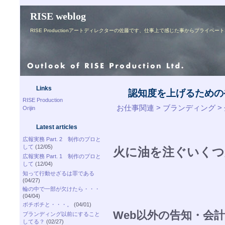
RISE weblog
RISE Productionアートディレクターの佐藤です、仕事上で感じた事からプライ
Links
認知度を上げるための
RISE Production
お仕事関連 > ブランディング 
Orijin
Latest articles
広報実務 Part. 2 制作のプロと
して
(12/05)
火に油を注ぐいくつ
広報実務 Part. 1 制作のプロと
して
(12/04)
知って行動せざるは罪である
(04/27)
輪の中で一部が欠けたら・・・
(04/04)
ボチボチと・・・。
(04/01)
Web以外の告知・会
ブランディング以前にすること
してる？
(02/27)