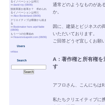
るイノベーションは何だ
通常どのようなものがあ
⇒
david roy (08/06)
技術革新か改革か？ 求められ
か。
るイノベーションは何だ
⇒
Alice Borderland (08/06)
クリエイティブは模倣から始ま
る
因に、建築とビジネスの
⇒
Bookmaker hors arjel fiable
(08/06)
いただいております。
もう一つの仕事始め
⇒
Heavenvisapoint.com (08/06)
ご回答どうぞ宜しくお願
Users
virbius
A：著作権と所有権を
Search
す
アフロさん、こんにちはRISE
私たちクリエイティブに