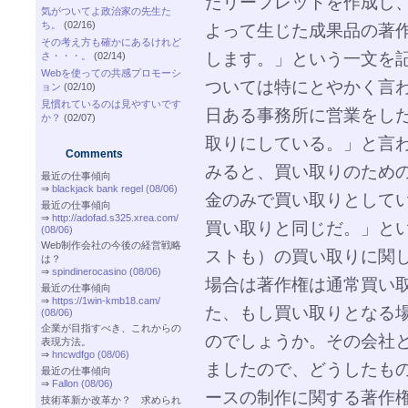
たリーフレットを作成し
気がついてよ政治家の先生た
ち。
(02/16)
よって生じた成果品の著
その考え方も確かにあるけれど
します。」という一文を
さ・・・。
(02/14)
Webを使っての共感プロモーシ
ついては特にとやかく言
ョン
(02/10)
見慣れているのは見やすいです
日ある事務所に営業をし
か？
(02/07)
取りにしている。」と言
Comments
みると、買い取りのため
最近の仕事傾向
⇒
blackjack bank regel (08/06)
金のみで買い取りとして
最近の仕事傾向
⇒
http://adofad.s325.xrea.com/
買い取りと同じだ。」と
(08/06)
Web制作会社の今後の経営戦略
ストも）の買い取りに関
は？
⇒
spindinerocasino (08/06)
場合は著作権は通常買い
最近の仕事傾向
⇒
https://1win-kmb18.cam/
た、もし買い取りとなる
(08/06)
企業が目指すべき、これからの
のでしょうか。その会社
表現方法。
⇒
hncwdfgo (08/06)
ましたので、どうしたも
最近の仕事傾向
⇒
Fallon (08/06)
ースの制作に関する著作
技術革新か改革か？ 求められ