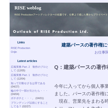
RISE weblog
RISE Productionアートディレクターの佐藤です、仕事上で感じた事からプライ
Links
建築パースの著作権に
RISE Production
お仕事関連
Orijin
Latest articles
Q：建築パースの著作
広報実務 Part. 2 制作のプロと
して
(12/05)
広報実務 Part. 1 制作のプロと
して
(12/04)
知って行動せざるは罪である
今年に入ってから個人事
(04/27)
輪の中で一部が欠けたら・・・
ました。パースの著作権
(04/04)
ボチボチと・・・。
(04/01)
現在、営業先をまわる時
ブランディング以前にすること
してる？
(02/27)