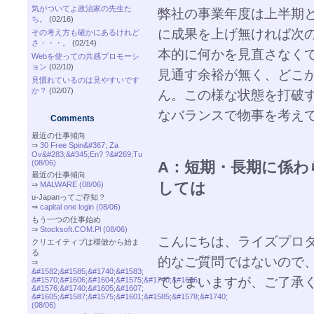
気がついてよ政治家の先生た
弊社の事業年度は上半期
ち。
(02/16)
に成果を上げ無ければ次
その考え方も確かにあるけれど
さ・・・。
(02/14)
本的に何かを見直さなく
Webを使っての共感プロモーシ
ョン
(02/10)
見通す余裕が無く、どこ
見慣れているのは見やすいです
か？
(02/07)
ん。この様な状態を打破
なバランスで物事を考え
Comments
最近の仕事傾向
⇒
30 Free Spin&#367; Za
Ov&#283;&#345;En? ?&#269;Tu
(08/06)
A：短期・長期に係わ
最近の仕事傾向
⇒
MALWARE (08/06)
しては
u-Japanってご存知？
⇒
capital one login (08/06)
もう一つの仕事始め
⇒
Stocksoft.COM.Pl (08/06)
こんにちは、ライズプロ
クリエイティブは模倣から始ま
る
的なご質問ではないので
⇒
&#1582;&#1585;&#1740;&#1583;
てしまいますが、ご了承
&#1570;&#1606;&#1604;&#1575;&#1740;&#1606;
&#1576;&#1740;&#1605;&#1607;
&#1605;&#1587;&#1575;&#1601;&#1585;&#1578;&#1740;
(08/06)