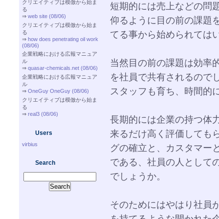
クリエイティブは模倣から始ま
短期的には売上などの問
る
⇒
web site (08/06)
仰るように目の前の課題
クリエイティブは模倣から始ま
てる事から始められては
る
⇒
how does penetrating oil work
(08/06)
企業戦略における広報マニュア
当然目の前の課題は効率
ル
⇒
quasar-chemicals.net (08/06)
を社員で共有されるので
企業戦略における広報マニュア
ル
スタッフも育ち、時間的
⇒
OneGuy OneGuy (08/06)
クリエイティブは模倣から始ま
る
⇒
real3 (08/06)
長期的には企業の持つ体力
来るだけ高く評価しても
Users
virbius
グの確立と、カスタマー
である、社員の人として
Search
でしょうか。
そのためにはやはり社員
を持てるような開かれた