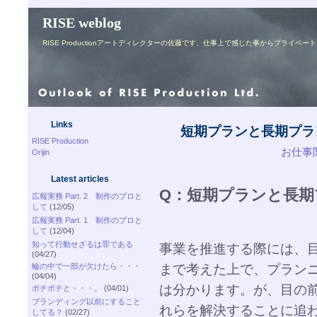
RISE weblog
RISE Productionアートディレクターの佐藤です、仕事上で感じた事からプライ
Links
短期プランと長期プラ
RISE Production
お仕事関連
Orijin
Latest articles
Q：短期プランと長
広報実務 Part. 2 制作のプロと
して
(12/05)
広報実務 Part. 1 制作のプロと
して
(12/04)
知って行動せざるは罪である
事業を推進する際には、
(04/27)
まで考えた上で、プラン
輪の中で一部が欠けたら・・・
(04/04)
は分かります。が、目の
ボチボチと・・・。
(04/01)
ブランディング以前にすること
れらを解決することに追
してる？
(02/27)