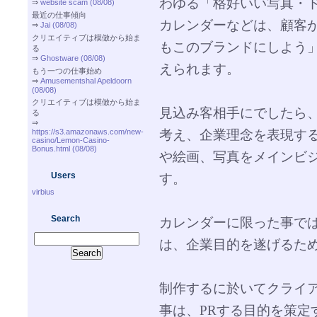
わゆる「格好いい写真・
⇒
website scam (08/08)
最近の仕事傾向
カレンダーなどは、顧客
⇒
Jai (08/08)
クリエイティブは模倣から始ま
もこのブランドにしよう
る
⇒
Ghostware (08/08)
えられます。
もう一つの仕事始め
⇒
Amusementshal Apeldoorn
(08/08)
クリエイティブは模倣から始ま
見込み客相手にでしたら
る
⇒
考え、企業理念を表現す
https://s3.amazonaws.com/new-
casino/Lemon-Casino-
Bonus.html (08/08)
や絵画、写真をメインビ
Users
す。
virbius
Search
カレンダーに限った事では
は、企業目的を遂げるた
制作するに於いてクライ
事は、PRする目的を策定