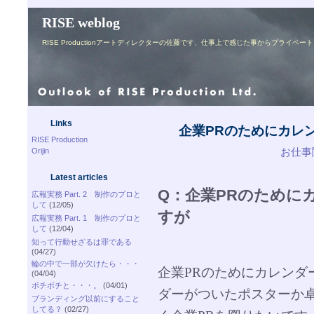
RISE weblog
RISE Productionアートディレクターの佐藤です、仕事上で感じた事からプライ
Links
企業PRのためにカレ
RISE Production
お仕事関
Orijin
Latest articles
Q：企業PRのために
広報実務 Part. 2 制作のプロと
して
(12/05)
すが
広報実務 Part. 1 制作のプロと
して
(12/04)
知って行動せざるは罪である
(04/27)
輪の中で一部が欠けたら・・・
企業PRのためにカレンダ
(04/04)
ボチボチと・・・。
(04/01)
ダーがついたポスターか
ブランディング以前にすること
してる？
(02/27)