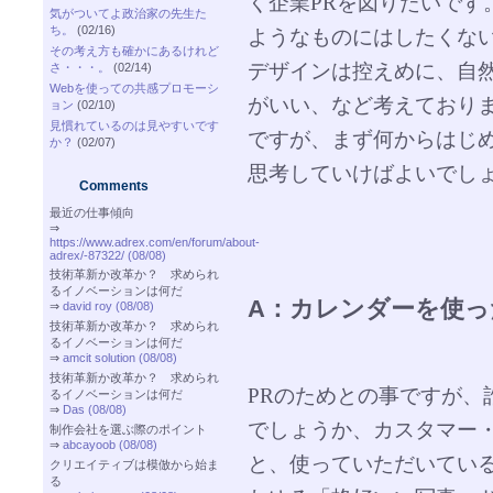
く企業PRを図りたいです
気がついてよ政治家の先生た
ち。
(02/16)
ようなものにはしたくな
その考え方も確かにあるけれど
デザインは控えめに、自
さ・・・。
(02/14)
Webを使っての共感プロモーシ
がいい、など考えており
ョン
(02/10)
見慣れているのは見やすいです
ですが、まず何からはじ
か？
(02/07)
思考していけばよいでし
Comments
最近の仕事傾向
⇒
https://www.adrex.com/en/forum/about-
adrex/-87322/ (08/08)
技術革新か改革か？ 求められ
るイノベーションは何だ
A：カレンダーを使っ
⇒
david roy (08/08)
技術革新か改革か？ 求められ
るイノベーションは何だ
⇒
amcit solution (08/08)
技術革新か改革か？ 求められ
PRのためとの事ですが、
るイノベーションは何だ
⇒
Das (08/08)
でしょうか、カスタマー
制作会社を選ぶ際のポイント
⇒
abcayoob (08/08)
と、使っていただいてい
クリエイティブは模倣から始ま
る