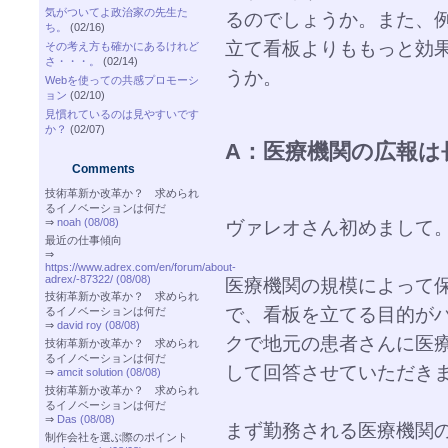
気がついてよ政治家の先生た
るのでしょうか。また、例
ち。
(02/16)
立て看板よりももっと効
その考え方も確かにあるけれど
さ・・・。
(02/14)
うか。
Webを使っての共感プロモーシ
ョン
(02/10)
見慣れているのは見やすいです
か？
(02/07)
A：医療機関の広報は
Comments
技術革新か改革か？ 求められ
るイノベーションは何だ
⇒
noah (08/08)
ヴァレオさん初めまして
最近の仕事傾向
⇒
https://www.adrex.com/en/forum/about-
adrex/-87322/ (08/08)
医療機関の規模によって
技術革新か改革か？ 求められ
で、看板を立てる目的が
るイノベーションは何だ
⇒
david roy (08/08)
クで地元の患者さんに医
技術革新か改革か？ 求められ
るイノベーションは何だ
して回答させていただき
⇒
amcit solution (08/08)
技術革新か改革か？ 求められ
るイノベーションは何だ
⇒
Das (08/08)
まず勤務される医療機関
制作会社を選ぶ際のポイント