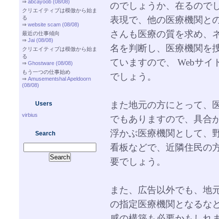
⇒
abcayoob (08/08)
のでしょうか、在るので
クリエイティブは模倣から始ま
表現で、他の医療機関と
る
⇒
website scam (08/08)
さんも医療の質を求め、
最近の仕事傾向
⇒
Jai (08/08)
名を判断し、医療機関を
クリエイティブは模倣から始ま
る
ていますので、 Webサ
⇒
Ghostware (08/08)
もう一つの仕事始め
でしょう。
⇒
Amusementshal Apeldoorn
(08/08)
また地元の方にとって、
Users
virbius
でもありますので、具合
浮かぶ医療機関として、
Search
看板などで、近隣住民の
要でしょう。
また、広告以外でも、地
の指定医療機関となるな
感の構築も必要かもしれ