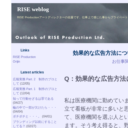
RISE weblog
RISE Productionアートディレクターの佐藤です、仕事上で感じた事からプライ
Links
効果的な広告方法につ
RISE Production
お仕事関連
Orijin
Latest articles
Q：効果的な広告方法
広報実務 Part. 2 制作のプロと
して
(12/05)
広報実務 Part. 1 制作のプロと
して
(12/04)
知って行動せざるは罪である
私は医療機関に勤めてい
(04/27)
立て看板が非常に多いと
輪の中で一部が欠けたら・・・
(04/04)
て、医療機関を選ぶ人と
ボチボチと・・・。
(04/01)
ブランディング以前にすること
ます。そう考え得ると、
してる？
(02/27)