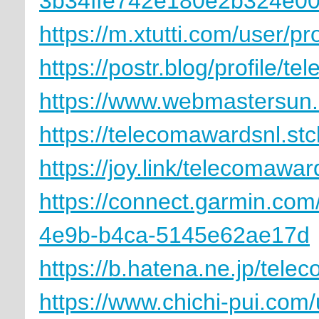
3b34ffe742e180e2b324e0
https://m.xtutti.com/user/pr
https://postr.blog/profile/t
https://www.webmastersun
https://telecomawardsnl.stc
https://joy.link/telecomawar
https://connect.garmin.com
4e9b-b4ca-5145e62ae17d
https://b.hatena.ne.jp/tel
https://www.chichi-pui.com