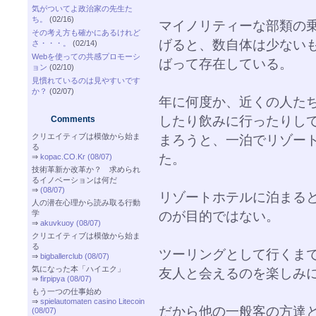
気がついてよ政治家の先生た
ち。
(02/16)
マイノリティーな部類の
その考え方も確かにあるけれど
げると、数自体は少ない
さ・・・。
(02/14)
Webを使っての共感プロモーシ
ばって存在している。
ョン
(02/10)
見慣れているのは見やすいです
か？
(02/07)
年に何度か、近くの人た
したり飲みに行ったりし
Comments
クリエイティブは模倣から始ま
まろうと、一泊でリゾー
る
た。
⇒
kopac.CO.Kr (08/07)
技術革新か改革か？ 求められ
るイノベーションは何だ
⇒
(08/07)
リゾートホテルに泊まる
人の潜在心理から読み取る行動
のが目的ではない。
学
⇒
akuvkuoy (08/07)
クリエイティブは模倣から始ま
る
ツーリングとして行くま
⇒
bigballerclub (08/07)
気になった本「ハイエク」
友人と会えるのを楽しみ
⇒
firpipya (08/07)
もう一つの仕事始め
⇒
spielautomaten casino Litecoin
だから他の一般客の方達
(08/07)