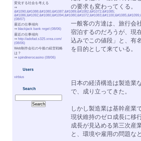
変化する社会を考える
の要求も変わってくる。
⇒
&#1090;&#1088;&#1080;&#1087;&#1089;&#1082;&#1072;&#1085;
&#1086;&#1092;&#1080;&#1094;&#1080;&#1072;&#1083;&#1100;&#1085;&#1099;
(08/07)
一般客の方達は、旅行会
最近の仕事傾向
⇒
blackjack bank regel (08/06)
宿泊するのだろうが、現
最近の仕事傾向
⇒
http://adofad.s325.xrea.com/
込みでこの値段」と、有
(08/06)
を目的として来ている。
Web制作会社の今後の経営戦略
は？
⇒
spindinerocasino (08/06)
Users
virbius
日本の経済構造は製造業
Search
で、成り立ってきた。
しかし製造業は基幹産業
現状維持のゼロ成長に移
成長が見込める第三次産
と、環境や雇用の問題な