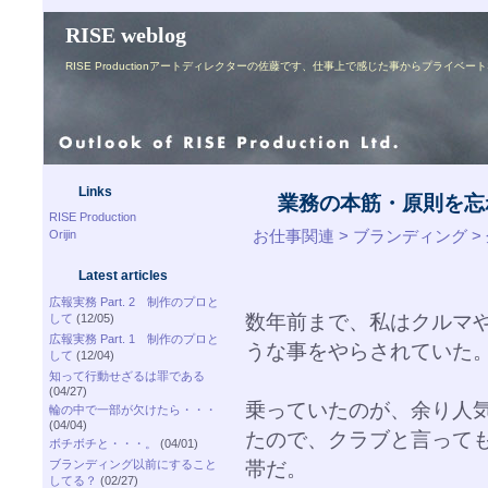
RISE weblog
RISE Productionアートディレクターの佐藤です、仕事上で感じた事からプライ
Links
業務の本筋・原則を忘
RISE Production
お仕事関連 > ブランディング 
Orijin
Latest articles
広報実務 Part. 2 制作のプロと
数年前まで、私はクルマ
して
(12/05)
広報実務 Part. 1 制作のプロと
うな事をやらされていた
して
(12/04)
知って行動せざるは罪である
(04/27)
乗っていたのが、余り人
輪の中で一部が欠けたら・・・
(04/04)
たので、クラブと言って
ボチボチと・・・。
(04/01)
帯だ。
ブランディング以前にすること
してる？
(02/27)