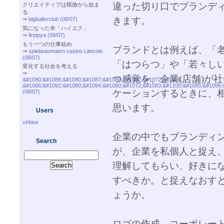
違った切り口でブランデ
クリエイティブは模倣から始ま
る
きます。
⇒
bigballerclub (08/07)
気になった本「ハイエク」
⇒
firpipya (08/07)
もう一つの仕事始め
ブランドとは例えば、「
⇒
spielautomaten casino Litecoin
(08/07)
「はつらつ」や「若々し
変化する社会を考える
⇒
つ感覚を、企業(店舗)が
&#1090;&#1088;&#1080;&#1087;&#1089;&#1082;&#1072;&#1085;
&#1086;&#1092;&#1080;&#1094;&#1080;&#1072;&#1083;&#1100;&#1085;&#1099;
ケーションするときに、
(08/07)
思います。
Users
virbius
企業の中でもブランディ
Search
が、企業を私個人と捉え
理解してもらい、好きに
すべきか。と捉えなおす
ょうか。
ロゴの作成、コーポレー