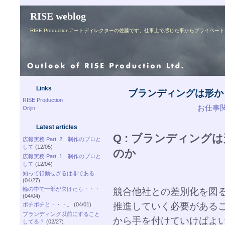
RISE weblog
RISE Productionアートディレクターの佐藤です、仕事上で感じた事からプライ
Links
ブランディングは形か
RISE Production
お仕事関連
Orijin
Latest articles
Q : ブランディン
広報実務 Part. 2 制作のプロと
して
(12/05)
のか
広報実務 Part. 1 制作のプロと
して
(12/04)
知って行動せざるは罪である
(04/27)
輪の中で一部が欠けたら・・・
競合他社との差別化を図
(04/04)
推進していく必要がある
ボチボチと・・・。
(04/01)
ブランディング以前にすること
から手を付けていけばよ
してる？
(02/27)