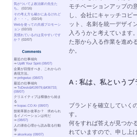
気がついてよ政治家の先生た
モチベーションアップの
ち。
(02/16)
し、会社にキャッチコピ
その考え方も確かにあるけれど
さ・・・。
(02/14)
ット、名刺を統一デザイ
Webを使っての共感プロモーシ
ョン
(02/10)
入ろうかと考えています
見慣れているのは見やすいです
か？
(02/07)
た形から入る作業を進め
か。
Comments
最近の仕事傾向
⇒
Uplift Your Spirit (08/07)
企業が目指すべき、これからの
表現方法。
⇒
pnhgwiuc (08/07)
A : 私は、私という
最近の仕事傾向
⇒
ToDesk&#19979;&#36733;
(08/07)
クリエイティブは模倣から始ま
る
ブランドを確立していく
⇒
kopac.CO.Kr (08/07)
技術革新か改革か？ 求められ
す。
るイノベーションは何だ
⇒
(08/07)
何をすれば答えが見つか
人の潜在心理から読み取る行動
学
れていますので、申し上
⇒
akuvkuoy (08/07)