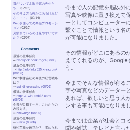
気がついてよ政治家の先生た
今まで人の記憶を脳以外
ち。
(02/16)
その考え方も確かにあるけれど
写真や映像に置き換えて
さ・・・。
(02/14)
ーとしてコンピューター
Webを使っての共感プロモーシ
ョン
(02/10)
繋ぐことで情報という名
見慣れているのは見やすいです
が可能になりました。
か？
(02/07)
Comments
その情報がどこにあるの
最近の仕事傾向
えてくれるのが、Goog
⇒
blackjack bank regel (08/06)
最近の仕事傾向
う。
⇒
http://adofad.s325.xrea.com/
(08/06)
Web制作会社の今後の経営戦略
今までそんな情報が有る
は？
⇒
spindinerocasino (08/06)
字や写真などのデーター
最近の仕事傾向
⇒
https://1win-kmb18.cam/
あれば、欲しいと思う人
(08/06)
ンする事も可能になりま
企業が目指すべき、これからの
表現方法。
⇒
hncwdfgo (08/06)
最近の仕事傾向
今までは企業が社会とコ
⇒
Fallon (08/06)
聞や雑誌、テレビと言っ
技術革新か改革か？ 求められ