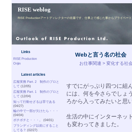
RISE weblog
RISE Productionアートディレクターの佐藤です、仕事上で感じた事からプライ
Links
Webと言う名の社会
RISE Production
お仕事関連 > 変化する社
Orijin
Latest articles
広報実務 Part. 2 制作のプロと
すでにがっぷり四つに組ん
して
(12/05)
広報実務 Part. 1 制作のプロと
には、何を今さらでしょ
して
(12/04)
ろから入ってみたいと思
知って行動せざるは罪である
(04/27)
輪の中で一部が欠けたら・・・
(04/04)
生活の中にインターネッ
ボチボチと・・・。
(04/01)
も変わってきました。
ブランディング以前にすること
してる？
(02/27)