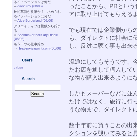
るイノベーションは何だ
ったことから、PRとい
⇒
david roy (08/06)
技術革新か改革か？ 求められ
アに取り上げてもらえる
るイノベーションは何だ
⇒
Alice Borderland (08/06)
クリエイティブは模倣から始ま
でも現在では企業側から
る
⇒
Bookmaker hors arjel fiable
も、ダイレクトに社会に
(08/06)
もう一つの仕事始め
し、反対に聴く事も出来
⇒
Heavenvisapoint.com (08/06)
Users
流通にしてもそうです、
virbius
たお店を通して購入してい
な物が購入出来るように
Search
しかもスーパーなどに並
だけではなく、旅行に行
うな物まで、ダイレクト
数十年前に買うことの出来
クションを覗いてみると