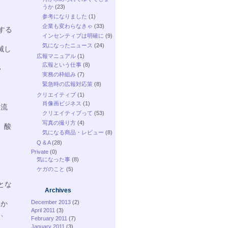
うか
(23)
参考になりました
(1)
企業も変わらなきゃ
(33)
する
インセンティブは明確に
(9)
気になったニュース
(24)
滅し
広報マニュアル
(1)
広報という仕事
(8)
い
実務の枠組み
(7)
緊急時の広報対応策
(8)
クリエイティブ
(1)
肖像画ビジネス
(1)
に流
クリエイティブって
(53)
写真の撮り方
(4)
、酸
気になる商品・レビュー
(8)
Q & A
(28)
Private
(0)
気になった事
(8)
ケガのこと
(5)
とな
Archives
December 2013
(2)
うか
April 2011
(3)
を、
February 2011
(7)
January 2011
(3)