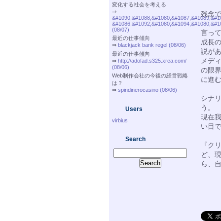
変化する社会を考える
⇒
残念
&#1090;&#1088;&#1080;&#1087;&#1089;&#1
&#1086;&#1092;&#1080;&#1094;&#1080;&#1
(08/07)
言っ
最近の仕事傾向
成長
⇒
blackjack bank regel (08/06)
説が
最近の仕事傾向
メデ
⇒
http://adofad.s325.xrea.com/
(08/06)
の限
Web制作会社の今後の経営戦略
に進
は？
⇒
spindinerocasino (08/06)
シナ
う。
Users
現在我
virbius
い目
Search
『ク
ど、
ら、