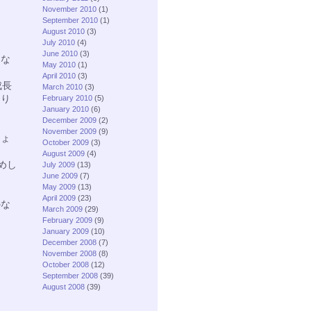
November 2010
(1)
September 2010
(1)
August 2010
(3)
July 2010
(4)
June 2010
(3)
々な
May 2010
(1)
April 2010
(3)
成長
March 2010
(3)
通り
February 2010
(5)
January 2010
(6)
December 2009
(2)
November 2009
(9)
しょ
October 2009
(3)
August 2009
(4)
めし
July 2009
(13)
June 2009
(7)
May 2009
(13)
April 2009
(23)
のな
March 2009
(29)
た
February 2009
(9)
January 2009
(10)
December 2008
(7)
November 2008
(8)
October 2008
(12)
September 2008
(39)
August 2008
(39)