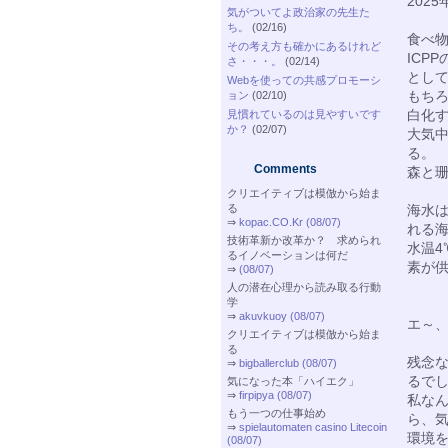
202
気がついてよ政治家の先生た
ち。
(02/16)
食べ
その考え方も確かにあるけれど
ICP
さ・・・。
(02/14)
とし
Webを使っての共感プロモーシ
もち
ョン
(02/10)
白化
見慣れているのは見やすいです
か？
(02/07)
大気中
る。
Comments
森と珊
クリエイティブは模倣から始ま
る
海水
⇒
kopac.CO.Kr (08/07)
れる
技術革新か改革か？ 求められ
水温
るイノベーションは何だ
素が
⇒
(08/07)
人の潜在心理から読み取る行動
学
⇒
akuvkuoy (08/07)
エ～
クリエイティブは模倣から始ま
る
残念な
⇒
bigballerclub (08/07)
るで
気になった本「ハイエク」
⇒
firpipya (08/07)
私な
もう一つの仕事始め
ら、
⇒
spielautomaten casino Litecoin
環境
(08/07)