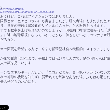
です。
082;&#1072;&#1085;
072;&#1083;&#1100;&#1085;&#1099;&#1081;
ておくけど、これはフィクションではありません。
の限界とか、色々とコラムにも書きましたが、研究者達にもまだまだ色
あり、世界の季候は寒冷化のサイクルに入った、との報告もあります。
ィアでも数字を上げられないのでしょうが、現在約40年前に書かれた「
界」に近い地球環境になっていることから、何もしないとこのシナリオ
むだろうと。
リオの変更を希望する方は、今すぐ循環型社会へ積極的にスイッチしま
が家で暖房は15℃まで、事務所では点けませんので、隣の○野くんは恨
で人の顔を見ています。
リーンなエネルギー』だとか、『エコ』だとか、言う奴バッカじゃない
現在の地球の状況を知らずに脳天気でお気楽なあなた達、少しは心配し
自分の子どものためにも。