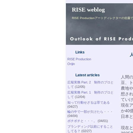
RISE weblog
RISE Productionアートディレク
Links
RISE Production
Orijin
Latest articles
人間
豆、
広報実務 Part. 2 制作のプロと
して
(12/05)
農地
広報実務 Part. 1 制作のプロと
想さ
して
(12/04)
ていけ
知って行動せざるは罪である
現在
(04/27)
か40
輪の中で一部が欠けたら・・・
(04/04)
日本と
ボチボチと・・・。
(04/01)
ブランディング以前にすること
現在と
してる？
(02/27)