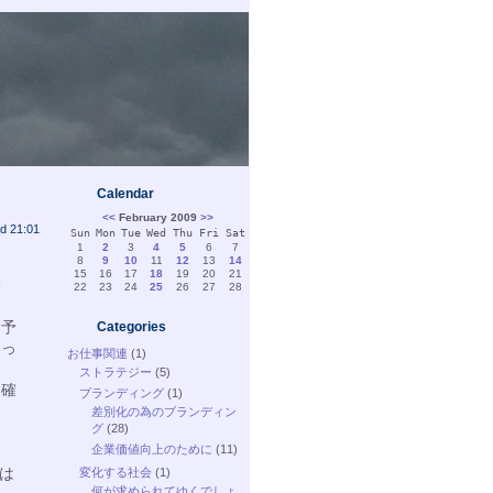
Calendar
<<
February 2009
>>
d 21:01
Sun
Mon
Tue
Wed
Thu
Fri
Sat
1
2
3
4
5
6
7
8
9
10
11
12
13
14
15
16
17
18
19
20
21
大
22
23
24
25
26
27
28
と予
Categories
養っ
お仕事関連
(1)
ストラテジー
(5)
は確
ブランディング
(1)
差別化の為のブランディン
グ
(28)
企業価値向上のために
(11)
は
変化する社会
(1)
何が求められてゆくでしょ