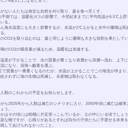
5年に79億人にになると言う。
物がない人たちは身近な自然を刈り取り、森を食べ尽くす。
Pの予測では、温暖化ガスの影響で、今世紀末までに平均気温が6.5℃上昇
ている。
ろん海水温度にも大きく影響するが、水温が2℃上がると水中の珊瑚は死
する。
のCO2を取り込むのは、森と同じように珊瑚も大きな役割を果たして
瑚のCO2の吸収量が減るため、温暖化は加速する。
は温度が下がることで、水の質量が重くなり表層から深層へ流れ、上下
海流になり、深海へ酸素を運ぶ。
4℃で質量が一番重くなるのだが、水温が上がることでこの海流が停まり
供給されずに海の生物は死滅し、水産物は取れなくなる。
、人類のこれからの予定をお知らせします。
がら2025年から人類は滅亡のシナリオに入り、2050年頃に滅亡は確実
しょう。
んかはその頃には棺桶に片足突っこんでいるか、土の中にいる頃でしょ
気楽な物ですが、心残りがあるとすれば自分の子供たちに手渡せる未来
を残してあげられなかったこと。