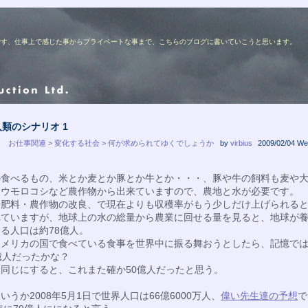
ターの佐藤です、仕事上で感じた事からプライベートな事まで、こちらのブログに書いていこうと思います。
人類のシナリオ 1
お仕事関連 > 変化する社会 > 何が求められてゆくでしょうか
by
virbius
2009/02/04 We
の食べるもの、米とか麦とか豚とか牛とか・・・、豚や牛の飼料も麦や
トウモロコシなど農作物から出来ていますので、農地と水が必要です。
や肥料・農作物の改良、で現在よりも収穫率がもう少しだけ上げられる
れていますが、地球上の水の総量から農業に回せる量を見ると、地球が
る人口は約78億人。
アメリカの国で食べている食事を世界中に振る舞おうとしたら、記憶で
億人だったかな？
同じにすると、これまた確か50億人だったと思う。
いうか2008年5月1日で世界人口は66億6000万人、
偉い先生達の予想
で