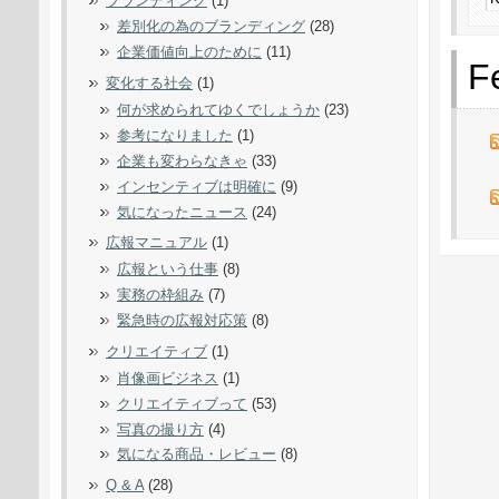
ブランディング
(1)
差別化の為のブランディング
(28)
企業価値向上のために
(11)
F
変化する社会
(1)
何が求められてゆくでしょうか
(23)
参考になりました
(1)
企業も変わらなきゃ
(33)
インセンティブは明確に
(9)
気になったニュース
(24)
広報マニュアル
(1)
広報という仕事
(8)
実務の枠組み
(7)
緊急時の広報対応策
(8)
クリエイティブ
(1)
肖像画ビジネス
(1)
クリエイティブって
(53)
写真の撮り方
(4)
気になる商品・レビュー
(8)
Q & A
(28)