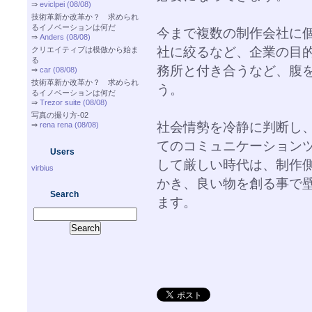
⇒
eviclpei (08/08)
技術革新か改革か？ 求められ
るイノベーションは何だ
今まで複数の制作会社に
⇒
Anders (08/08)
社に絞るなど、企業の目
クリエイティブは模倣から始ま
る
務所と付き合うなど、腹
⇒
car (08/08)
技術革新か改革か？ 求められ
う。
るイノベーションは何だ
⇒
Trezor suite (08/08)
写真の撮り方-02
社会情勢を冷静に判断し
⇒
rena rena (08/08)
てのコミュニケーション
Users
して厳しい時代は、制作
virbius
かき、良い物を創る事で
Search
ます。