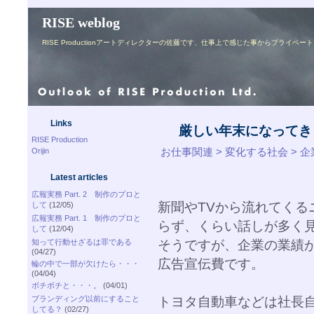
RISE weblog
RISE Productionアートディレクターの佐藤です、仕事上で感じた事からプライ
Links
厳しい年末になってき
RISE Production
お仕事関連 > 変化する社会 > 
Orijin
Latest articles
広報実務 Part. 2 制作のプロと
新聞やTVから流れてくる
して
(12/05)
広報実務 Part. 1 制作のプロと
らず、くらい話しが多く
して
(12/04)
そうですが、企業の業績
知って行動せざるは罪である
(04/27)
広告宣伝費です。
輪の中で一部が欠けたら・・・
(04/04)
ボチボチと・・・。
(04/01)
トヨタ自動車などは社長
ブランディング以前にすること
してる？
(02/27)