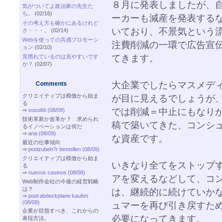
８月に発表しましたが、
気がついてよ政治家の先生た
ち。
(02/16)
ーカーも減産を発表する
その考え方も確かにあるけれど
いており、不景気という
さ・・・。
(02/14)
Webを使っての共感プロモーシ
注費削減の一環で広告宣
ョン
(02/10)
てきます。
見慣れているのは見やすいです
か？
(02/07)
大企業でしたらマスメデ
Comments
クリエイティブは模倣から始ま
が目に見えるでしょうが
る
では削減＝中止にもなり
⇒
xoso66 (08/09)
技術革新か改革か？ 求められ
稿で築いてきた、コンシ
るイノベーションは何だ
⇒
aria (08/09)
な資産です。
最近の仕事傾向
⇒
poolzubeh?r bestellen (08/09)
クリエイティブは模倣から始ま
いきなり全てをストップ
る
⇒
nuevos casinos (08/08)
アを変えるなどして、コ
Web制作会社の今後の経営戦略
は？
は、継続的に続けていか
⇒
pool abdeckplane kaufen
(08/08)
ュマーを再び引き戻すた
企業が目指すべき、これからの
必要になってきます。
表現方法。