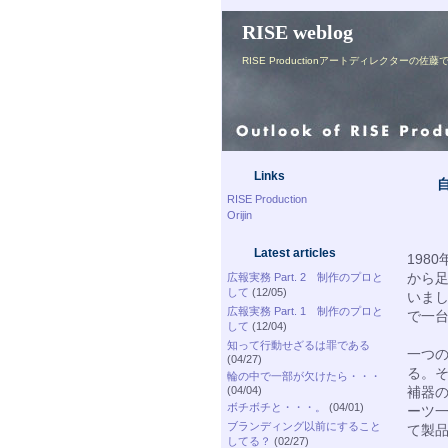
RISE weblog
RISE Productionアートディレク
Links
RISE Production
Orijin
Latest articles
198
から
広報実務 Part. 2 制作のプロと
して
(12/05)
いまし
広報実務 Part. 1 制作のプロと
で一
して
(12/04)
知って行動せざるは罪である
一つ
(04/27)
る。
輪の中で一部が欠けたら・・・
(04/04)
補器
ボチボチと・・・。
(04/01)
ーツ
ブランディング以前にすること
て製
してる？
(02/27)