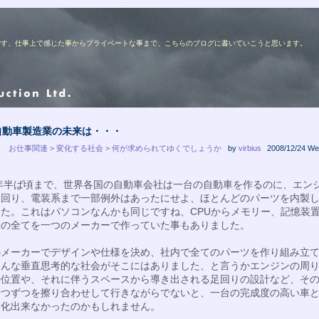
ターの佐藤です、仕事上で感じた事からプライベートな事まで、こちらのブログに書いていこうと思います。
自動車製造業の未来は・・・
お仕事関連 > 変化する社会 > 何が求められてゆくでしょうか
by
virbius
2008/12/24 We
0年半ば頃まで、世界各国の自動車会社は一台の自動車を作るのに、エン
足回り、電装系まで一部例外はあったにせよ、ほとんどのパーツを内製
た。これはパソコンなんかも同じですね、CPUからメモリー、記憶装
台の全てを一つのメーカーで作っていた事もありました。
のメーカーでデザインや仕様を決め、社内で全てのパーツを作り組み立
そんな垂直思考的な社会がそこにはありました、と言うかエンジンの周
の位置や、それに伴うスペースから導き出される足回りの設計など、そ
一つずつを擦り合わせして行きながらでないと、一台の完成度の高い車
品化出来なかったのかもしれません。