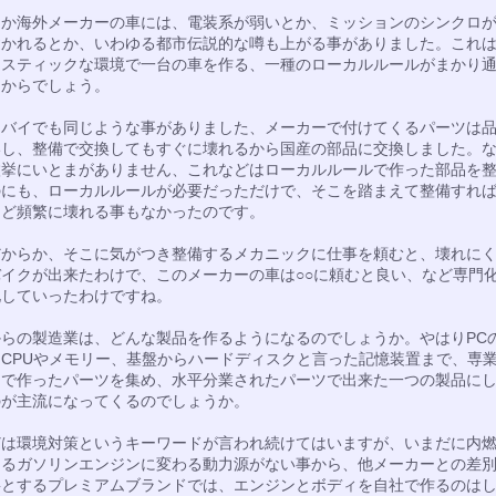
らか海外メーカーの車には、電装系が弱いとか、ミッションのシンクロ
逝かれるとか、いわゆる都市伝説的な噂も上がる事がありました。これ
メスティックな環境で一台の車を作る、一種のローカルルールがまかり
たからでしょう。
トバイでも同じような事がありました、メーカーで付けてくるパーツは
いし、整備で交換してもすぐに壊れるから国産の部品に交換しました。
枚挙にいとまがありません、これなどはローカルルールで作った部品を
のにも、ローカルルールが必要だっただけで、そこを踏まえて整備すれ
ほど頻繁に壊れる事もなかったのです。
だからか、そこに気がつき整備するメカニックに仕事を頼むと、壊れに
バイクが出来たわけで、このメーカーの車は○○に頼むと良い、など専門
化していったわけですね。
からの製造業は、どんな製品を作るようになるのでしょうか。やはりPC
CPUやメモリー、基盤からハードディスクと言った記憶装置まで、専
ーで作ったパーツを集め、水平分業されたパーツで出来た一つの製品に
のが主流になってくるのでしょうか。
どは環境対策というキーワードが言われ続けてはいますが、いまだに内
あるガソリンエンジンに変わる動力源がない事から、他メーカーとの差
要とするプレミアムブランドでは、エンジンとボディを自社で作るのは