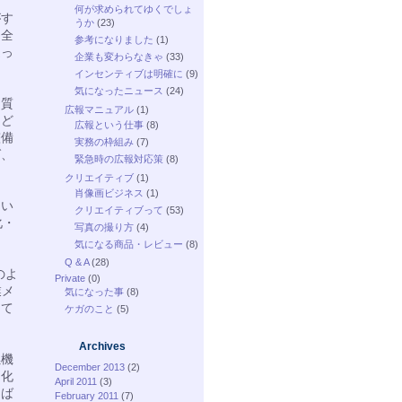
何が求められてゆくでしょ
がす
うか
(23)
は全
参考になりました
(1)
通っ
企業も変わらなきゃ
(33)
インセンティブは明確に
(9)
気になったニュース
(24)
品質
広報マニュアル
(1)
など
広報という仕事
(8)
整備
実務の枠組み
(7)
ば、
緊急時の広報対応策
(8)
クリエイティブ
(1)
肖像画ビジネス
(1)
くい
クリエイティブって
(53)
化・
写真の撮り方
(4)
気になる商品・レビュー
(8)
Q & A
(28)
のよ
Private
(0)
業メ
気になった事
(8)
して
ケガのこと
(5)
Archives
燃機
December 2013
(2)
別化
April 2011
(3)
しば
February 2011
(7)