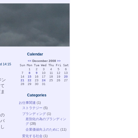
Calendar
<<
December 2008
>>
d 14:15
Sun
Mon
Tue
Wed
Thu
Fri
Sat
1
2
3
4
5
6
7
8
9
10
11
12
13
14
15
16
17
18
19
20
ジン
21
22
23
24
25
26
27
28
29
30
31
して
置ま
Categories
お仕事関連
(1)
ストラテジー
(5)
て
ブランディング
(1)
りの
差別化の為のブランディン
のパ
グ
(28)
とし
企業価値向上のために
(11)
変化する社会
(1)