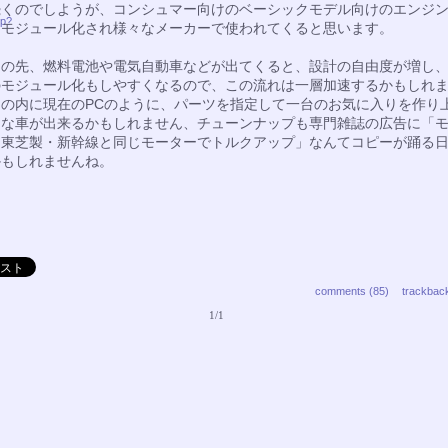
続くのでしようが、コンシュマー向けのベーシックモデル向けのエンジ
hp?
、モジュール化され様々なメーカーで使われてくると思います。
この先、燃料電池や電気自動車などが出てくると、設計の自由度が増し
のモジュール化もしやすくなるので、この流れは一層加速するかもしれ
その内に現在のPCのように、パーツを指定して一台のお気に入りを作り
うな車が出来るかもしれません、チューンナップも専門雑誌の広告に「
を東芝製・新幹線と同じモーターでトルクアップ」なんてコピーが踊る
かもしれませんね。
comments (85)
trackbac
1/1