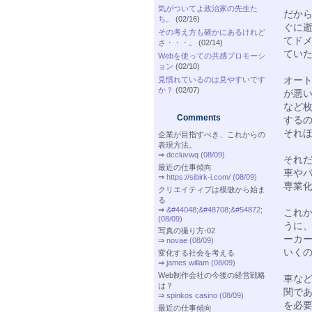
気がついてよ政治家の先生た
だか
ち。
(02/16)
ぐに
その考え方も確かにあるけれど
てド
さ・・・。
(02/14)
てい
Webを使っての共感プロモーシ
ョン
(02/10)
オー
見慣れているのは見やすいです
か？
(02/07)
が悪
など
Comments
する
それ
企業が目指すべき、これからの
表現方法。
⇒
dccluvwq (08/09)
それ
最近の仕事傾向
車や
⇒
https://sibirk-i.com/ (08/09)
専業
クリエイティブは模倣から始ま
る
⇒
&#44048;&#48708;&#54872;
これ
(08/09)
うに、
写真の撮り方-02
ーカ
⇒
novae (08/09)
いく
変化する社会を考える
⇒
james willam (08/09)
Web制作会社の今後の経営戦略
車な
は？
関で
⇒
spinkos casino (08/09)
を必
最近の仕事傾向