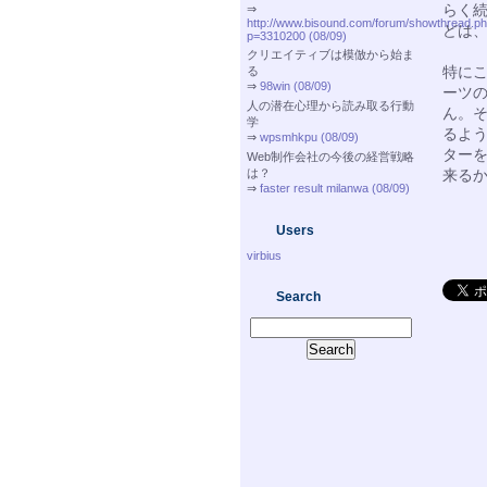
らく
⇒
http://www.bisound.com/forum/showthread.p
どは
p=3310200 (08/09)
クリエイティブは模倣から始ま
特に
る
⇒
98win (08/09)
ーツ
人の潜在心理から読み取る行動
ん。
学
るよ
⇒
wpsmhkpu (08/09)
ター
Web制作会社の今後の経営戦略
は？
来る
⇒
faster result milanwa (08/09)
Users
virbius
Search