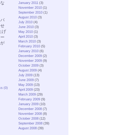
ンな
January 2011
(3)
November 2010
(1)
September 2010
(1)
August 2010
(3)
、パ
July 2010
(4)
ませ
June 2010
(3)
上げ
May 2010
(1)
モー
April 2010
(3)
March 2010
(3)
日が
February 2010
(5)
January 2010
(6)
December 2009
(2)
November 2009
(9)
October 2009
(3)
August 2009
(4)
July 2009
(13)
June 2009
(7)
May 2009
(13)
ks (0)
April 2009
(23)
March 2009
(29)
February 2009
(9)
January 2009
(10)
December 2008
(7)
November 2008
(8)
October 2008
(12)
September 2008
(39)
August 2008
(39)