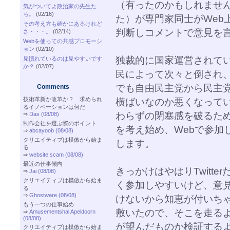
（有ったのかもしれませ
気がついてよ政治家の先生た
ち。
(02/16)
た）が専門家同士がWeb
その考え方も確かにあるけれど
判断しコメントで意見を
さ・・・。
(02/14)
Webを使っての共感プロモーシ
ョン
(02/10)
独裁的に国家運営されてい
見慣れているのは見やすいです
か？
(02/07)
民によって次々と倒され
でも自由民主党から民主
Comments
技術革新か改革か？ 求められ
横ばいなのか悪くなって
るイノベーションは何だ
わらずの閉塞感を破るた
⇒
Das (08/08)
制作会社を選ぶ際のポイント
を考え始め、Webで参加
⇒
abcayoob (08/08)
クリエイティブは模倣から始ま
します。
る
⇒
website scam (08/08)
最近の仕事傾向
きっかけはやはりTwitt
⇒
Jai (08/08)
クリエイティブは模倣から始ま
く参加しやすいけど、意
る
⇒
Ghostware (08/08)
けないから知恵が付いち
もう一つの仕事始め
敷いたので、そこを走る
⇒
Amusementshal Apeldoorn
(08/08)
が望んだものか検証する
クリエイティブは模倣から始ま