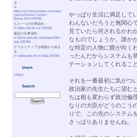
る
⇒
https://s3.amazonaws.com/new-
やっぱり生活に満足して
casino/Lemon-Casino-
Bonus.html (08/08)
わんないだろうと無関心
もう一つの仕事始め
⇒
https://dcuk.co/ (08/08)
見ていたら何されるかわ
最近の仕事傾向
⇒
Beste goksite nederland Met
なものでしょうか。誰か
app (08/08)
な特定の人物に眼が向く
クリエイティブは模倣から始ま
る
ったんだからシステムも
⇒
selling bitcoin in india (08/08)
テーションしてくれるこ
Users
virbius
それを一番最初に気がつ
Search
政治家の先生たちに望む
ちは相も変わらず政治倫
なりの大臣がどうのこう
りで、この先のシステム
さっぱりありませんね。