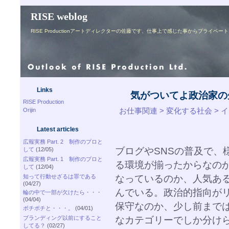
RISE weblog
RISE Productionアートディレクターの佐藤です、仕事上で感じた事からプライ
Links
気がついてよ政治家の
RISE Production
お仕事関連 > 変化する社会 >
Orijin
Latest articles
広報実務 Part. 2 制作のプロと
ブログやSNSの普及で、
して
(12/05)
広報実務 Part. 1 制作のプロと
る環境が揃ったからなの
して
(12/04)
なっているのか、人気あ
知って行動せざるは罪である
(04/27)
んでいる。政治的指向が
輪の中で一部が欠けたら・・・
(04/04)
保守なのか、少し前まで
ボチボチと・・・。
(04/01)
なカテゴリーでしか分け
ブランディング以前にすること
してる？
(02/27)