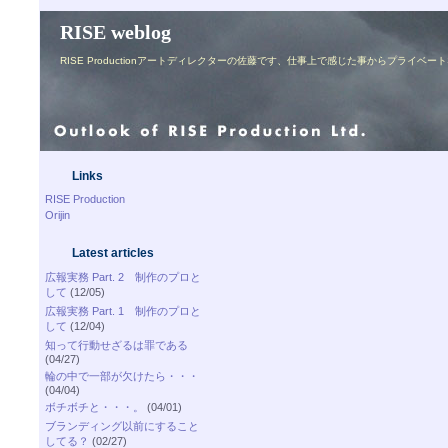
RISE weblog
RISE Productionアートディレクターの佐藤です、仕事上で感じた事からプライ
Links
RISE Production
Orijin
Latest articles
広報実務 Part. 2 制作のプロと
して
(12/05)
広報実務 Part. 1 制作のプロと
して
(12/04)
知って行動せざるは罪である
(04/27)
輪の中で一部が欠けたら・・・
(04/04)
ボチボチと・・・。
(04/01)
ブランディング以前にすること
してる？
(02/27)