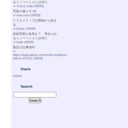
るイノベーションは何だ
⇒
Trezor suite (08/08)
写真の撮り方-02
⇒
rena rena (08/08)
クリエイティブは模倣から始ま
る
⇒
Daraz (08/08)
技術革新か改革か？ 求められ
るイノベーションは何だ
⇒
noah (08/08)
最近の仕事傾向
⇒
https://www.adrex.com/en/forum/about-
adrex/-87322/ (08/08)
Users
virbius
Search