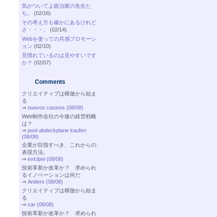
気がついてよ政治家の先生た
ち。
(02/16)
その考え方も確かにあるけれど
さ・・・。
(02/14)
Webを使っての共感プロモーシ
ョン
(02/10)
見慣れているのは見やすいです
か？
(02/07)
Comments
クリエイティブは模倣から始ま
る
⇒
nuevos casinos (08/08)
Web制作会社の今後の経営戦略
は？
⇒
pool abdeckplane kaufen
(08/08)
企業が目指すべき、これからの
表現方法。
⇒
eviclpei (08/08)
技術革新か改革か？ 求められ
るイノベーションは何だ
⇒
Anders (08/08)
クリエイティブは模倣から始ま
る
⇒
car (08/08)
技術革新か改革か？ 求められ