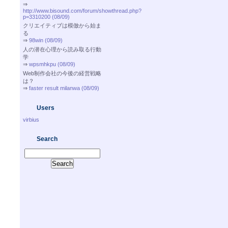
⇒
http://www.bisound.com/forum/showthread.php?
p=3310200 (08/09)
クリエイティブは模倣から始ま
る
⇒
98win (08/09)
人の潜在心理から読み取る行動
学
⇒
wpsmhkpu (08/09)
Web制作会社の今後の経営戦略
は？
⇒
faster result milanwa (08/09)
Users
virbius
Search