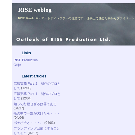
RISE weblog
RISE Productionアートディレクターの佐藤です、仕事上で感じた事からプライ
Links
RISE Production
Orijin
Latest articles
広報実務 Part. 2 制作のプロと
して
(12/05)
広報実務 Part. 1 制作のプロと
して
(12/04)
知って行動せざるは罪である
(04/27)
輪の中で一部が欠けたら・・・
(04/04)
ボチボチと・・・。
(04/01)
ブランディング以前にすること
してる？
(02/27)