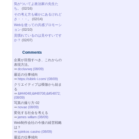
気がついてよ政治家の先生た
ち。
(02/16)
その考え方も確かにあるけれど
さ・・・。
(02/14)
Webを使っての共感プロモーシ
ョン
(02/10)
見慣れているのは見やすいです
か？
(02/07)
Comments
企業が目指すべき、これからの
表現方法。
⇒
dccluvwq (08/09)
最近の仕事傾向
⇒
https://sibirk-i.com/ (08/09)
クリエイティブは模倣から始ま
る
⇒
&#44048;&#48708;&#54872;
(08/09)
写真の撮り方-02
⇒
novae (08/09)
変化する社会を考える
⇒
james willam (08/09)
Web制作会社の今後の経営戦略
は？
⇒
spinkos casino (08/09)
最近の仕事傾向