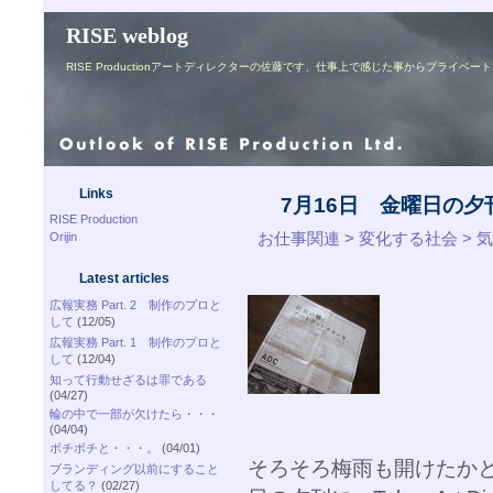
RISE weblog
RISE Productionアートディレクターの佐藤です、仕事上で感じた事からプライ
Links
7月16日 金曜日の夕
RISE Production
お仕事関連 > 変化する社会 >
Orijin
Latest articles
広報実務 Part. 2 制作のプロと
して
(12/05)
広報実務 Part. 1 制作のプロと
して
(12/04)
知って行動せざるは罪である
(04/27)
輪の中で一部が欠けたら・・・
(04/04)
ボチボチと・・・。
(04/01)
そろそろ梅雨も開けたかと
ブランディング以前にすること
してる？
(02/27)