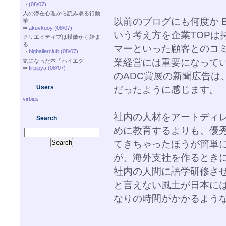
⇒
(08/07)
人の潜在心理から読み取る行動
以前のブログにも何度か B
学
⇒
akuvkuoy (08/07)
いう考え方を企業TOPは
クリエイティブは模倣から始ま
る
マーといった顧客とのコ
⇒
bigballerclub (08/07)
業経営には重要になって
気になった本「ハイエク」
⇒
firpipya (08/07)
のADC賞展の新聞広告は
Users
だったように感じます。
virbius
社内の人材をアートディ
Search
めに教育するよりも、優
てきちゃったほうが簡単
が、海外支社を作るとき
社内の人間に語学研修さ
と言えない風土が日本に
なりの時間がかかるよう