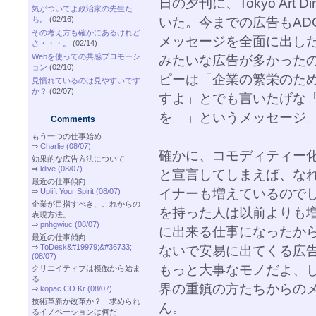
日の夕刊に、Tokyo Art D
気がついてよ政治家の先生た
いた。今までの広告もAD
ち。
(02/16)
その考え方も確かにあるけれど
メッセージを全面に出したTCC（T
さ・・・。
(02/14)
Webを使っての共感プロモーシ
みたいな広告が多かった
ョン
(02/10)
ピーは「企業の繁栄のた
見慣れているのは見やすいです
か？
(02/07)
すよ」とでも言いたげな
を。」というメッセージ
Comments
もう一つの仕事始め
⇒
Charlie (08/07)
確かに、コモディティー
効果的な広告方法について
⇒
klive (08/07)
と宣言してしまえば、な
最近の仕事傾向
イナーも増えているので
⇒
Uplift Your Spirit (08/07)
企業が目指すべき、これからの
を持った人は以前よりも
表現方法。
⇒
pnhgwiuc (08/07)
に出来る仕事になったか
最近の仕事傾向
⇒
ToDesk&#19979;&#36733;
ないで安易に出てくる広
(08/07)
もっと大事なモノだよ、
クリエイティブは模倣から始ま
る
界の重鎮の方たちからの
⇒
kopac.CO.Kr (08/07)
技術革新か改革か？ 求められ
ん。
るイノベーションは何だ