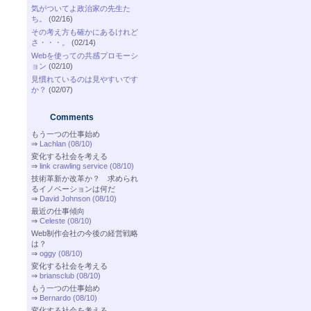
気がついてよ政治家の先生た
ち。
(02/16)
その考え方も確かにあるけれど
さ・・・。
(02/14)
Webを使っての共感プロモーシ
ョン
(02/10)
見慣れているのは見やすいです
か？
(02/07)
Comments
もう一つの仕事始め
⇒
Lachlan (08/10)
変化する社会を考える
⇒
link crawling service (08/10)
技術革新か改革か？ 求められ
るイノベーションは何だ
⇒
David Johnson (08/10)
最近の仕事傾向
⇒
Celeste (08/10)
Web制作会社の今後の経営戦略
は？
⇒
oggy (08/10)
変化する社会を考える
⇒
briansclub (08/10)
もう一つの仕事始め
⇒
Bernardo (08/10)
変化する社会を考える