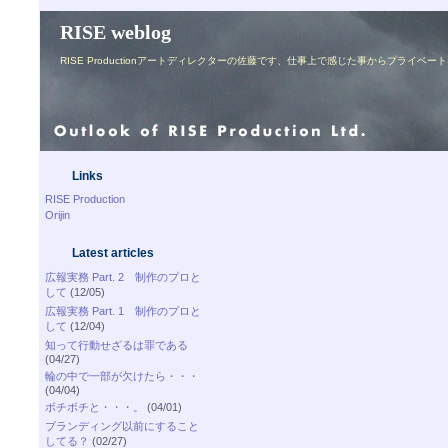
RISE weblog
RISE Productionアートディレクターの佐藤です、仕事上で感じた事からプライ
Links
RISE Production
Orijin
Latest articles
広報実務 Part. 2 制作のプロと
して
(12/05)
広報実務 Part. 1 制作のプロと
して
(12/04)
知って行動せざるは罪である
(04/27)
輪の中で一部が欠けたら・・・
(04/04)
ボチボチと・・・。
(04/01)
ブランディング以前にすること
してる？
(02/27)