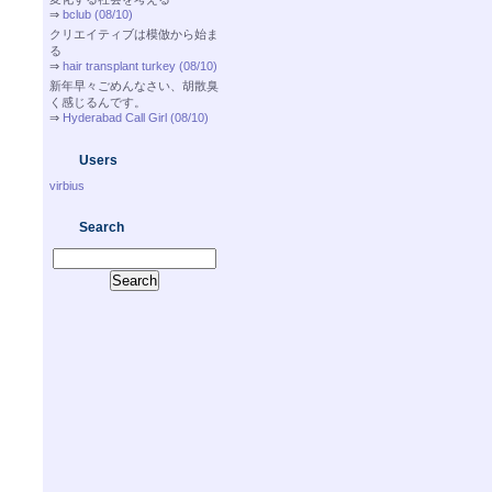
⇒
bclub (08/10)
クリエイティブは模倣から始ま
る
⇒
hair transplant turkey (08/10)
新年早々ごめんなさい、胡散臭
く感じるんです。
⇒
Hyderabad Call Girl (08/10)
Users
virbius
Search