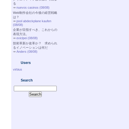
る
⇒
nuevos casinos (08/08)
Web制作会社の今後の経営戦略
は？
⇒
pool abdeckplane kaufen
(08/08)
企業が目指すべき、これからの
表現方法。
⇒
eviclpei (08/08)
技術革新か改革か？ 求められ
るイノベーションは何だ
⇒
Anders (08/08)
Users
virbius
Search