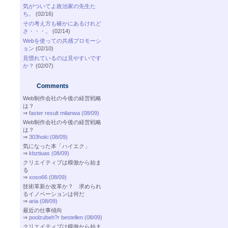
気がついてよ政治家の先生た
ち。
(02/16)
その考え方も確かにあるけれど
さ・・・。
(02/14)
Webを使っての共感プロモーシ
ョン
(02/10)
見慣れているのは見やすいです
か？
(02/07)
Comments
Web制作会社の今後の経営戦略
は？
⇒
faster result milanwa (08/09)
Web制作会社の今後の経営戦略
は？
⇒
303hoki (08/09)
気になった本「ハイエク」
⇒
kbztiuas (08/09)
クリエイティブは模倣から始ま
る
⇒
xoso66 (08/09)
技術革新か改革か？ 求められ
るイノベーションは何だ
⇒
aria (08/09)
最近の仕事傾向
⇒
poolzubeh?r bestellen (08/09)
クリエイティブは模倣から始ま