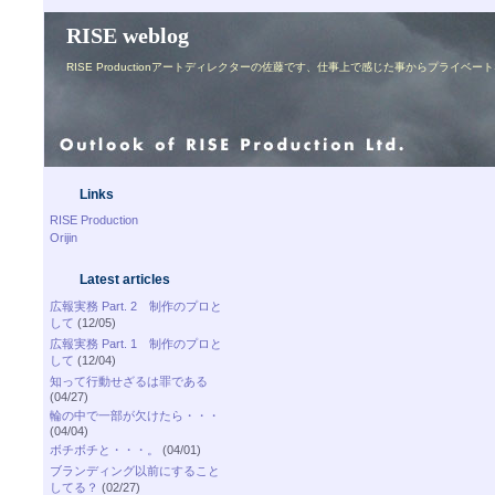
RISE weblog
RISE Productionアートディレクターの佐藤です、仕事上で感じた事からプライ
Links
RISE Production
Orijin
Latest articles
広報実務 Part. 2 制作のプロと
して
(12/05)
広報実務 Part. 1 制作のプロと
して
(12/04)
知って行動せざるは罪である
(04/27)
輪の中で一部が欠けたら・・・
(04/04)
ボチボチと・・・。
(04/01)
ブランディング以前にすること
してる？
(02/27)