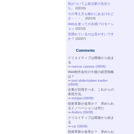
気がついてよ政治家の先生た
ち。
(02/16)
その考え方も確かにあるけれど
さ・・・。
(02/14)
Webを使っての共感プロモーシ
ョン
(02/10)
見慣れているのは見やすいです
か？
(02/07)
Comments
クリエイティブは模倣から始ま
る
⇒
nuevos casinos (08/08)
Web制作会社の今後の経営戦略
は？
⇒
pool abdeckplane kaufen
(08/08)
企業が目指すべき、これからの
表現方法。
⇒
eviclpei (08/08)
技術革新か改革か？ 求められ
るイノベーションは何だ
⇒
Anders (08/08)
クリエイティブは模倣から始ま
る
⇒
car (08/08)
技術革新か改革か？ 求められ