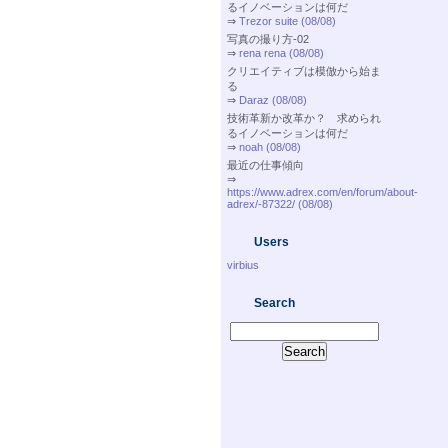
るイノベーションは何だ
⇒
Trezor suite (08/08)
写真の撮り方-02
⇒
rena rena (08/08)
クリエイティブは模倣から始ま
る
⇒
Daraz (08/08)
技術革新か改革か？ 求められ
るイノベーションは何だ
⇒
noah (08/08)
最近の仕事傾向
⇒
https://www.adrex.com/en/forum/about-
adrex/-87322/ (08/08)
Users
virbius
Search