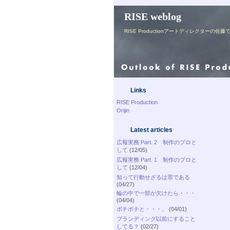
RISE weblog
RISE Productionアートディレク
Links
RISE Production
Orijin
Latest articles
広報実務 Part. 2 制作のプロと
して
(12/05)
広報実務 Part. 1 制作のプロと
して
(12/04)
知って行動せざるは罪である
(04/27)
輪の中で一部が欠けたら・・・
(04/04)
ボチボチと・・・。
(04/01)
ブランディング以前にすること
してる？
(02/27)