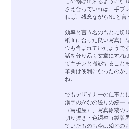
この物は出来るようにな
さえ合っていれば、手ブ
れば、残念ながらNoと言
効率と言う名のもとに切
紙面に合った良い写真に
ウも含まれていたようで
話を分り易く文章にすれ
てキチンと撮影すること
革新は便利になったのか
ね。
でもデザイナーの仕事と
漢字のかなの送りの統一（
（写植屋）、写真原稿の
切り抜き・色調整（製版
ていたものも今は殆どの