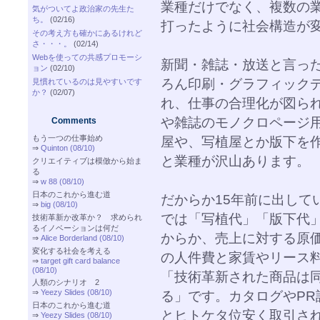
業種だけでなく、複数の
気がついてよ政治家の先生た
ち。
(02/16)
打ったように社会構造が
その考え方も確かにあるけれど
さ・・・。
(02/14)
Webを使っての共感プロモーシ
新聞・雑誌・放送と言っ
ョン
(02/10)
ろん印刷・グラフィック
見慣れているのは見やすいです
か？
(02/07)
れ、仕事の合理化が図ら
や雑誌のモノクロページ
Comments
もう一つの仕事始め
屋や、写植屋とか版下を
⇒
Quinton (08/10)
と業種が沢山あります。
クリエイティブは模倣から始ま
る
⇒
w 88 (08/10)
日本のこれから進む道
だからか15年前に出して
⇒
big (08/10)
では「写植代」「版下代
技術革新か改革か？ 求められ
るイノベーションは何だ
からか、売上に対する原
⇒
Alice Borderland (08/10)
変化する社会を考える
の人件費と家賃やリース
⇒
target gift card balance
(08/10)
「技術革新された商品は
人類のシナリオ 2
⇒
Yeezy Slides (08/10)
る」です。カタログやPR
日本のこれから進む道
とヒトケタ位安く取引さ
⇒
Yeezy Slides (08/10)