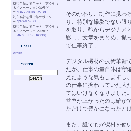
技術革新か改革か？ 求められ
るイノベーションは何だ
⇒
Yeezy Slides (08/10)
そのかわり、制作に携わ
制作会社を選ぶ際のポイント
り、特別な撮影でない限
⇒
gpivkoca (08/10)
技術革新か改革か？ 求められ
を取り、鞄からデジカメ
るイノベーションは何だ
⇒
UNXS TECH (08/10)
影し、文章をまとめ、撮
て仕事終了。
Users
virbius
デジタル機材の技術革新
Search
たが、仕事の量自体は守
えたような気もしますし
の仕事に携わっていた人
てはいけなくなりました
益率が上がったのは確か
ただけで豊かになったと
また、誰でもが機材を使