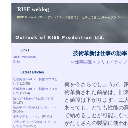
RISE weblog
RISE Productionアートディレクターの佐藤です、仕事上で感じた事からプライ
Links
技術革新は仕事の効率
RISE Production
お仕事関連 > クリエイティブ
Orijin
Latest articles
広報実務 Part. 2 制作のプロと
何を今さらでしょうが、
して
(12/05)
広報実務 Part. 1 制作のプロと
術革新された商品は、旧
して
(12/04)
と値段は下がります。二
知って行動せざるは罪である
(04/27)
あっても、とても性能の
輪の中で一部が欠けたら・・・
(04/04)
で納めることが可能にな
ボチボチと・・・。
(04/01)
がたくさんの製品に使わ
ブランディング以前にすること
してる？
(02/27)