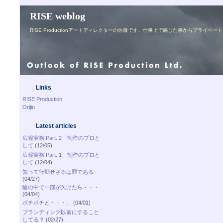
RISE weblog
RISE Productionアートディレクターの佐藤です、仕事上で感じた事からプライ
Links
RISE Production
Orijin
Latest articles
広報実務 Part. 2 制作のプロと
して
(12/05)
広報実務 Part. 1 制作のプロと
して
(12/04)
知って行動せざるは罪である
(04/27)
輪の中で一部が欠けたら・・・
(04/04)
ボチボチと・・・。
(04/01)
ブランディング以前にすること
してる？
(02/27)