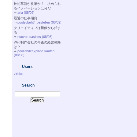
技術革新か改革か？ 求められ
るイノベーションは何だ
⇒
aria (08/09)
最近の仕事傾向
⇒
poolzubeh?r bestellen (08/09)
クリエイティブは模倣から始ま
る
⇒
nuevos casinos (08/08)
Web制作会社の今後の経営戦略
は？
⇒
pool abdeckplane kaufen
(08/08)
Users
virbius
Search