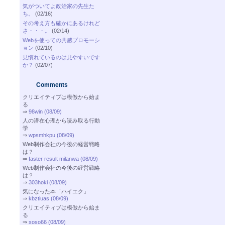
気がついてよ政治家の先生た
ち。
(02/16)
その考え方も確かにあるけれど
さ・・・。
(02/14)
Webを使っての共感プロモーシ
ョン
(02/10)
見慣れているのは見やすいです
か？
(02/07)
Comments
クリエイティブは模倣から始ま
る
⇒
98win (08/09)
人の潜在心理から読み取る行動
学
⇒
wpsmhkpu (08/09)
Web制作会社の今後の経営戦略
は？
⇒
faster result milanwa (08/09)
Web制作会社の今後の経営戦略
は？
⇒
303hoki (08/09)
気になった本「ハイエク」
⇒
kbztiuas (08/09)
クリエイティブは模倣から始ま
る
⇒
xoso66 (08/09)