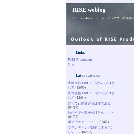
RISE weblog
RISE Productionアートディレク
Links
RISE Production
Orijin
Latest articles
広報実務 Part. 2 制作のプロと
して
(12/05)
広報実務 Part. 1 制作のプロと
して
(12/04)
知って行動せざるは罪である
(04/27)
輪の中で一部が欠けたら・・・
(04/04)
ボチボチと・・・。
(04/01)
ブランディング以前にすること
してる？
(02/27)