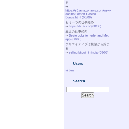
る
⇒
https://s3.amazonaws.com/new-
casino/Lemon-Casino-
Bonus.html (08/08)
もう一つの仕事始め
⇒
https://dcuk.co/ (08/08)
最近の仕事傾向
⇒
Beste goksite nederland Met
app (08/08)
クリエイティブは模倣から始ま
る
⇒
selling bitcoin in india (08/08)
Users
virbius
Search