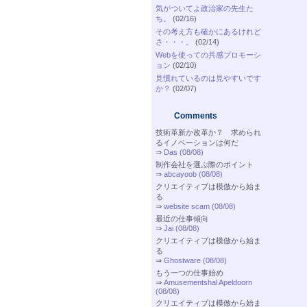
気がついてよ政治家の先生た
ち。
(02/16)
その考え方も確かにあるけれど
さ・・・。
(02/14)
Webを使っての共感プロモーシ
ョン
(02/10)
見慣れているのは見やすいです
か？
(02/07)
Comments
技術革新か改革か？ 求められ
るイノベーションは何だ
⇒
Das (08/08)
制作会社を選ぶ際のポイント
⇒
abcayoob (08/08)
クリエイティブは模倣から始ま
る
⇒
website scam (08/08)
最近の仕事傾向
⇒
Jai (08/08)
クリエイティブは模倣から始ま
る
⇒
Ghostware (08/08)
もう一つの仕事始め
⇒
Amusementshal Apeldoorn
(08/08)
クリエイティブは模倣から始ま