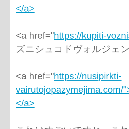
</a>
<a href="
https://kupiti-voz
ズニシュコドヴォルジェンジ
<a href="
https://nusipirkti-
vairutojopazymejima.com/"
</a>