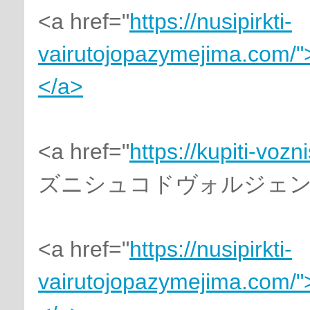
<a href="
https://nusipirkti-
vairutojopazymejima.com/"
</a>
<a href="
https://kupiti-voz
ズニシュコドヴォルジェンジ
<a href="
https://nusipirkti-
vairutojopazymejima.com/"