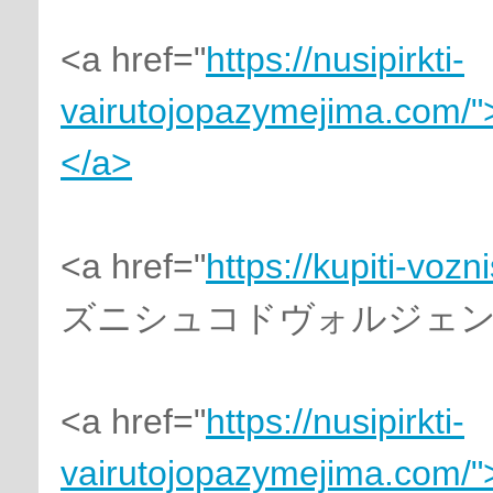
<a href="
https://nusipirkti-
vairutojopazymejima.com/"
</a>
<a href="
https://kupiti-voz
ズニシュコドヴォルジェンジ
<a href="
https://nusipirkti-
vairutojopazymejima.com/"