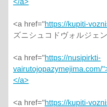
</a>
<a href="
https://kupiti-voz
ズニシュコドヴォルジェンジ
<a href="
https://nusipirkti-
vairutojopazymejima.com/"
</a>
<a href="
https://kupiti-voz