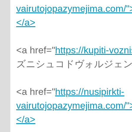
vairutojopazymejima.com/"
</a>
<a href="
https://kupiti-voz
ズニシュコドヴォルジェンジ
<a href="
https://nusipirkti-
vairutojopazymejima.com/"
</a>