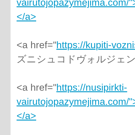
vairutojopazymejima.com/"
</a>
<a href="
https://kupiti-voz
ズニシュコドヴォルジェンジ
<a href="
https://nusipirkti-
vairutojopazymejima.com/"
</a>