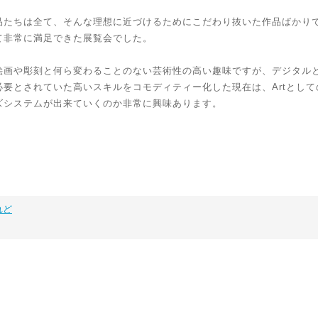
品たちは全て、そんな理想に近づけるためにこだわり抜いた作品ばかり
て非常に満足できた展覧会でした。
絵画や彫刻と何ら変わることのない芸術性の高い趣味ですが、デジタル
要とされていた高いスキルをコモディティー化した現在は、Artとし
ズシステムが出来ていくのか非常に興味あります。
れど