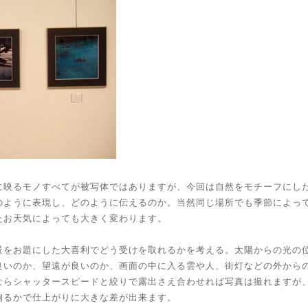
に映るモノすべてが被写体ではありますが、今回は自然をモチーフにし
のように表現し、どのように伝えるのか。当然同じ場所でも季節によっ
たお天気によっても大きく変わります。
景をお題にした大喜利でどう受けを取れるかを考える。太陽からの光の
良いのか、望遠が良いのか、画面の中に入る雲や人、街灯などの外から
ならシャッタースピードと絞りで露出さえ合わせれば写真は撮れますが
拘るかで仕上がりに大きな差が出来ます。