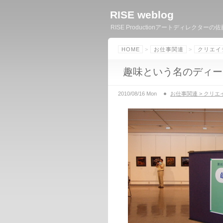
RISE weblog
RISE Productionアートディレ
HOME
>
お仕事関連
>
クリエイ
趣味という名のディー
2010/08/16 Mon
お仕事関連 > クリエ