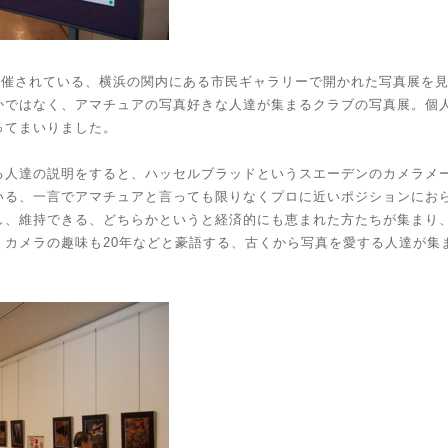
ら開催されている、横浜の関内にある市民ギャラリーで開かれた写真展を
かではなく、アマチュアの写真好きな人達が集まるクラブの写真展。個
ってまいりました。
る人達の説明をすると、ハッセルブラッドというスエーデンのカメラメ
いる、一言でアマチュアと言っても限りなくプロに近いポジションにお
し、維持できる、どちらかというと経済的にも恵まれた方たちが集まり
、カメラの趣味も20年などと豪語する、古くから写真を愛する人達が集