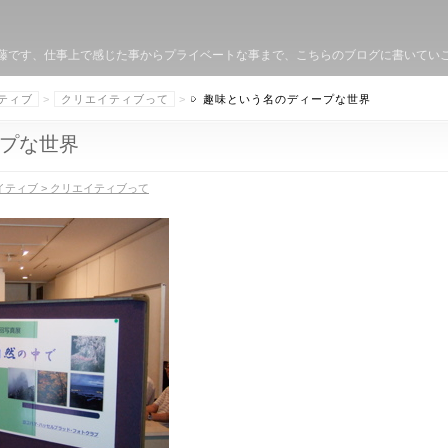
クターの佐藤です、仕事上で感じた事からプライベートな事まで、こちらのブログに書いて
ティブ
>
クリエイティブって
>
趣味という名のディープな世界
プな世界
イティブ > クリエイティブって