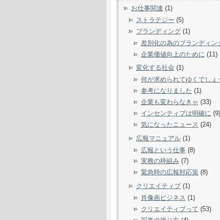
お仕事関連
(1)
ストラテジー
(5)
ブランディング
(1)
差別化の為のブランディン
企業価値向上のために
(11)
変化する社会
(1)
何が求められてゆくでしょ
参考になりました
(1)
企業も変わらなきゃ
(33)
インセンティブは明確に
(9
気になったニュース
(24)
広報マニュアル
(1)
広報という仕事
(8)
実務の枠組み
(7)
緊急時の広報対応策
(8)
クリエイティブ
(1)
肖像画ビジネス
(1)
クリエイティブって
(53)