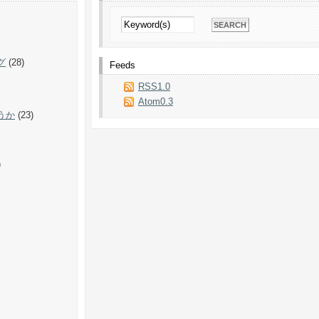
グ
(28)
Feeds
RSS1.0
Atom0.3
うか
(23)
)